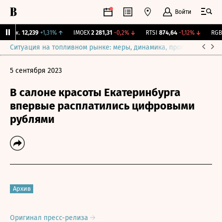
Войти
Бирж.
12,239
+1,31%
↑
IMOEX
2 281,31
-0,2%
↓
RTSI
874,64
-1,12%
↓
RGBI
Ситуация на топливном рынке: меры, динамика, прогнозы
Выб
5 сентября 2023
В салоне красоты Екатеринбурга
впервые расплатились цифровыми
рублями
Архив
Оригинал пресс-релиза