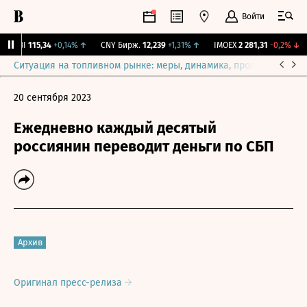
Войти
RGBI
115,34
+0,14%
↑
CNY Бирж.
12,239
+1,31%
↑
IMOEX
2 281,31
-0,2%
↓
Ситуация на топливном рынке: меры, динамика, прогнозы
Выб
20 сентября 2023
Ежедневно каждый десятый
россиянин переводит деньги по СБП
Архив
Оригинал пресс-релиза