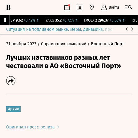
Войти
BISVP
9,62
+0,42%
↑
YAKG
35,2
+0,72%
↑
IMOEX
2 296,37
+0,66%
↑
RTSI
Ситуация на топливном рынке: меры, динамика, прогнозы
Выб
21 ноября 2023
/ Справочник компаний
/ Восточный Порт
Лучших наставников разных лет
чествовали в АО «Восточный Порт»
Архив
Оригинал пресс-релиза