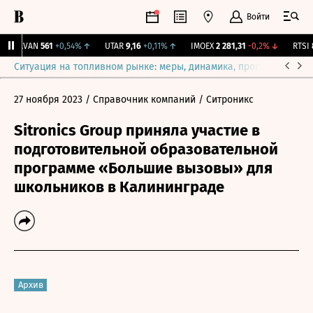
Войти
AVAN
561
+0,54%
↑
UTAR
9,16
+0,11%
↑
IMOEX
2 281,31
-0,2%
↓
RTSI
87
Ситуация на топливном рынке: меры, динамика, прогнозы
Выб
27 ноября 2023
/ Справочник компаний
/ Ситроникс
Sitronics Group приняла участие в
подготовительной образовательной
программе «Большие вызовы» для
школьников в Калининграде
Архив