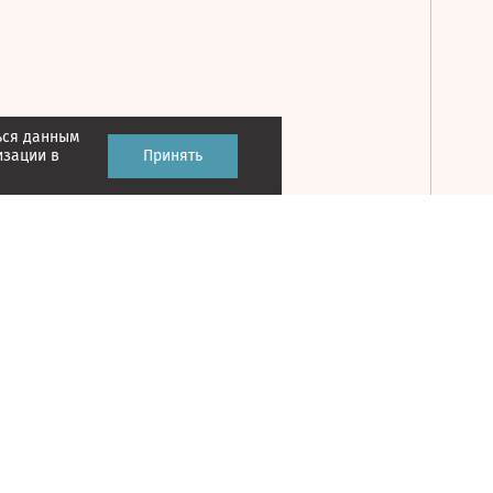
ься данным
Принять
изации в