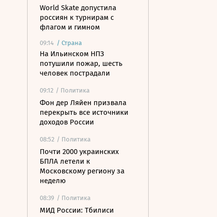
World Skate допустила
россиян к турнирам с
флагом и гимном
09:14
/
Страна
На Ильинском НПЗ
потушили пожар, шесть
человек пострадали
09:12
/ Политика
Фон дер Ляйен призвала
перекрыть все источники
доходов России
08:52
/ Политика
Почти 2000 украинских
БПЛА летели к
Московскому региону за
неделю
08:39
/ Политика
МИД России: Тбилиси