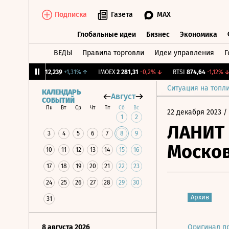
Подписка
Газета
MAX
Глобальные идеи
Бизнес
Экономика
ВЕДЫ
Правила торговли
Идеи управления
Г
Глобальные идеи
Бизнес
Экономик
CNY Бирж.
12,239
+1,31%
↑
IMOEX
2 281,31
-0,2%
↓
RTSI
874,64
-1,12%
↓
Ситуация на топл
КАЛЕНДАРЬ
Август
СОБЫТИЙ
Пн
Вт
Ср
Чт
Пт
Сб
Вс
22 декабря 2023
/
1
2
ЛАНИТ 
3
4
5
6
7
8
9
Москов
10
11
12
13
14
15
16
17
18
19
20
21
22
23
24
25
26
27
28
29
30
Архив
31
8 августа 2026
Оригинал п