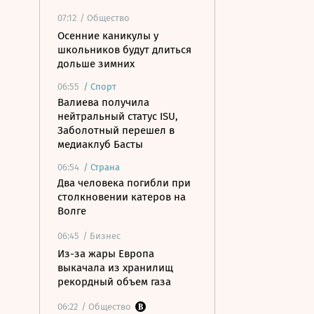
07:12
/ Общество
Осенние каникулы у
школьников будут длиться
дольше зимних
06:55
/
Спорт
Валиева получила
нейтральный статус ISU,
Заболотный перешел в
медиаклуб Басты
06:54
/
Страна
Два человека погибли при
столкновении катеров на
Волге
06:45
/ Бизнес
Из-за жары Европа
выкачала из хранилищ
рекордный объем газа
06:22
/ Общество