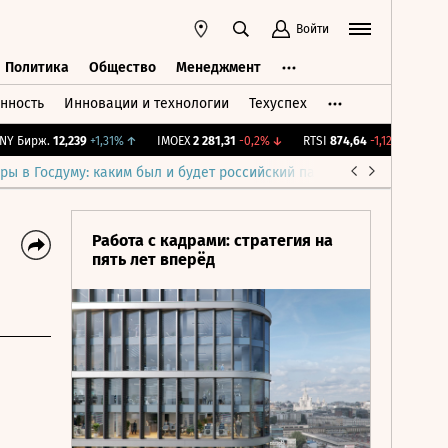
Войти
Политика
Общество
Менеджмент
нность
Инновации и технологии
Техуспех
ть
Политика
Общество
Менеджмент
Бирж.
12,239
+1,31%
↑
IMOEX
2 281,31
-0,2%
↓
RTSI
874,64
-1,12%
↓
RGBI
ры в Госдуму: каким был и будет российский парламент
Война н
Работа с кадрами: стратегия на
пять лет вперёд