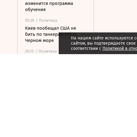
изменится программа
обучения
05:39
/ Политика
Киев пообещал США не
бить по танкерам КТК в
На нашем сайте используются c
Черном море
сайтом, вы подтверждаете свое
соответствии с
Политикой в отн
05:15
/ Политика
ВС РФ ударили по
военному заводу и складу
топлива в Киеве
04:48
/ Политика
На подлете к Москве
уничтожены еще шесть
БПЛА
04:32
/ Общество
С царским размахом: от
пушки до бомбы