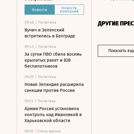
Новости
Новости
компаний
ДРУГИЕ ПРЕ
09:46
/ Политика
Вучич и Зеленский
встретились в Белграде
09:43
/ Политика
Показать ещ
За сутки ПВО сбила восемь
крылатых ракет и 828
беспилотников
09:29
/ Политика
Новая Зеландия расширила
санкции против России
09:21
/ Политика
Армия Россия установила
контроль над Ивановкой в
Харьковской области
09:19
/ Стиль жизни