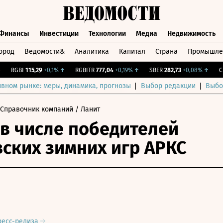
Финансы
Инвестиции
Технологии
Медиа
Недвижимость
ород
Ведомости&
Аналитика
Капитал
Страна
Промышле
а
Финансы
Инвестиции
Технологии
Медиа
Недвижимос
RGBI
115,29
+0,1%
↑
RGBITR
777,04
+0,19%
↑
SBER
282,73
+0,08%
↑
CNY 
ивном рынке: меры, динамика, прогнозы
Выбор редакции
Выбо
 Справочник компаний
/ Ланит
в числе победителей
ских зимних игр АРКС
ресс-релиза