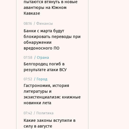
пытаются втянуть в новые
авантюры на Южном
Кавказе
08:16
/ Финансы
Банки с марта будут
блокировать переводы при
обнаружении
вредоносного ПО
07:58
/
Страна
Белгородец погиб в
результате атаки ВСУ
07:52
/
Город
Гастрономия, история
литературы и
экзистенциализм: книжные
новинки лета
07:42
/ Политика
Какие законы вступили в
силу в августе