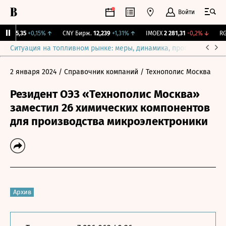
Войти
I
115,35
+0,15%
↑
CNY Бирж.
12,239
+1,31%
↑
IMOEX
2 281,31
-0,2%
↓
RGB
Ситуация на топливном рынке: меры, динамика, прогнозы
Выб
2 января 2024
/ Справочник компаний
/ Технополис Москва
Резидент ОЭЗ «Технополис Москва»
заместил 26 химических компонентов
для производства микроэлектроники
Архив