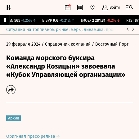
Войти
AVAN
565
+1,25%
↑
BISVP
9,6
+0,21%
↑
IMOEX
2 281,31
-0,2%
↓
RTSI
874
Ситуация на топливном рынке: меры, динамика, прогнозы
Выб
29 февраля 2024
/ Справочник компаний
/ Восточный Порт
Команда морского буксира
«Александр Козицын» завоевала
«Кубок Управляющей организации»
Архив
Оригинал пресс-релиза