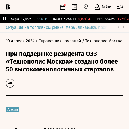
Войти
CNY Бирж.
12,095
+0,88%
↑
IMOEX
2 286,21
-0,67%
↓
RTSI
884,69
-1,25%
↓
Ситуация на топливном рынке: меры, динамика, прогнозы
Выб
10 апреля 2024
/ Справочник компаний
/ Технополис Москва
При поддержке резидента ОЭЗ
«Технополис Москва» создано более
50 высокотехнологичных стартапов
Архив