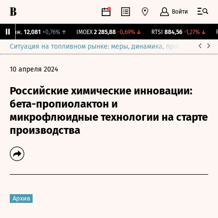
Войти
 Бирж.
12,081
+0,76%
↑
IMOEX
2 285,88
-0,69%
↓
RTSI
884,56
-1,27%
↓
RG
Ситуация на топливном рынке: меры, динамика, прогнозы
Выб
10 апреля 2024
Российские химические инновации:
бета-пропиолактон и
микрофлюидные технологии на старте
производства
Архив