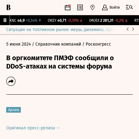
Войти
NKNC
46,9
+0,54%
↑
OKEY
40,71
-0,39%
↓
IMOEX
2 281,31
-0,2%
↓
RTSI
Ситуация на топливном рынке: меры, динамика, прогнозы
Выб
5 июня 2024
/ Справочник компаний
/ Росконгресс
В оргкомитете ПМЭФ сообщили о
DDoS-атаках на системы форума
Архив
Оригинал пресс-релиза