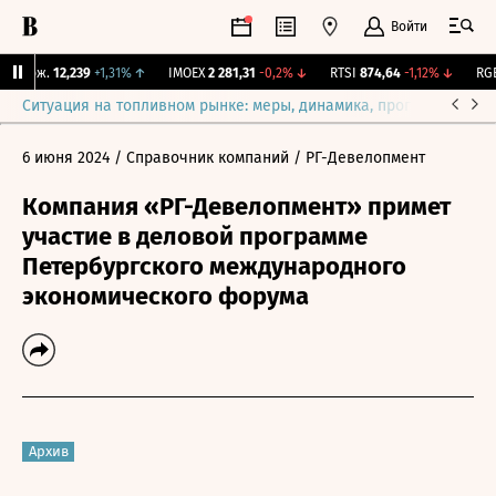
Войти
 Бирж.
12,239
+1,31%
↑
IMOEX
2 281,31
-0,2%
↓
RTSI
874,64
-1,12%
↓
RGBI
Ситуация на топливном рынке: меры, динамика, прогнозы
Выб
6 июня 2024
/ Справочник компаний
/ РГ-Девелопмент
Компания «РГ-Девелопмент» примет
участие в деловой программе
Петербургского международного
экономического форума
Архив