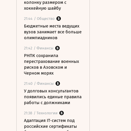
колонку размером с
хоккейную шайбу
21:44
/ Общество
Бюджетные места ведущих
вузов занимает все больше
олимпиадников
21:42
/ Финансы
РНПК сохранила
перестрахование военных
рисков в Азовском и
Черном морях
21:40
/ Финансы
У долговых консультантов
появились единые правила
работы с должниками
21:38
/ Технологии
Адаптация IT-систем под
российские сертификаты