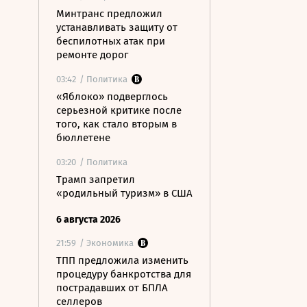
Минтранс предложил
устанавливать защиту от
беспилотных атак при
ремонте дорог
03:42
/ Политика
«Яблоко» подверглось
серьезной критике после
того, как стало вторым в
бюллетене
03:20
/ Политика
Трамп запретил
«родильный туризм» в США
6 августа 2026
21:59
/ Экономика
ТПП предложила изменить
процедуру банкротства для
пострадавших от БПЛА
селлеров