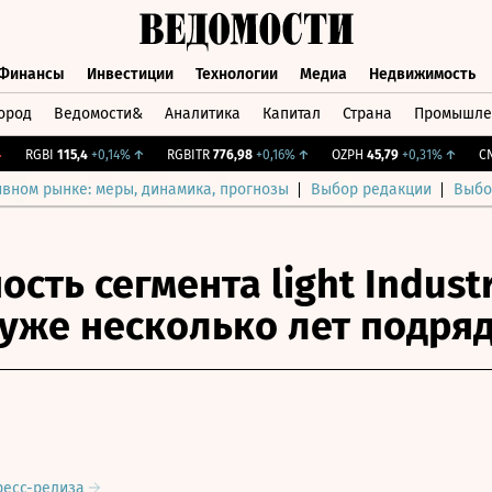
Финансы
Инвестиции
Технологии
Медиа
Недвижимость
ород
Ведомости&
Аналитика
Капитал
Страна
Промышле
а
Финансы
Инвестиции
Технологии
Медиа
Недвижимос
RGBI
115,4
+0,14%
↑
RGBITR
776,98
+0,16%
↑
OZPH
45,79
+0,31%
↑
CNY 
ивном рынке: меры, динамика, прогнозы
Выбор редакции
Выбо
сть сегмента light Industr
 уже несколько лет подря
ресс-релиза