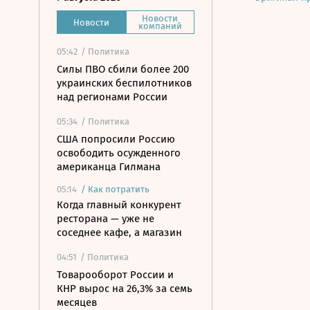
Новости
Новости
компаний
05:42
/ Политика
Силы ПВО сбили более 200
украинских беспилотников
над регионами России
05:34
/ Политика
США попросили Россию
освободить осужденного
американца Гилмана
05:14
/
Как потратить
Когда главный конкурент
ресторана — уже не
соседнее кафе, а магазин
04:51
/ Политика
Товарооборот России и
КНР вырос на 26,3% за семь
месяцев