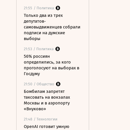
21:55
/ Политика
Только два из трех
депутатов-
самовыдвиженцев собрали
подписи на думские
выборы
21:53
/ Политика
56% россиян
определились, за кого
проголосуют на выборах в
Госдуму
21:50
/ Общество
Бомбилам запретят
таксовать на вокзалах
Москвы и в аэропорту
«Внуково»
21:48
/ Технологии
OpenAI готовит умную