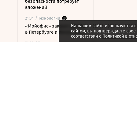
безопасности потребует
вложений
21:34
/ Технологии
«Мойофис» закрыл офисы
На нашем сайте используются c
сайтом, вы подтверждаете свое
в Петербурге и Иннополисе
соответствии с
Политикой в отн
21:33
/ Политика
Россия поддержала
расширение
авиасообщения с
Казахстаном
21:28
/ Недвижимость
Инвестиции в жилье
окупаются в три раза
дольше, чем в
коммерческую
недвижимость
21:27
/ Бизнес
Минфин планирует ввести