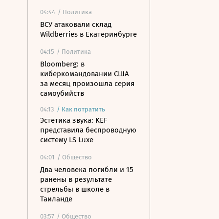
04:44
/ Политика
ВСУ атаковали склад
Wildberries в Екатеринбурге
04:15
/ Политика
Bloomberg: в
киберкомандовании США
за месяц произошла серия
самоубийств
04:13
/
Как потратить
Эстетика звука: KEF
представила беспроводную
систему LS Luxe
04:01
/ Общество
Два человека погибли и 15
ранены в результате
стрельбы в школе в
Таиланде
03:57
/ Общество