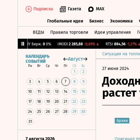
Подписка
Газета
MAX
Глобальные идеи
Бизнес
Экономика
ВЕДЫ
Правила торговли
Идеи управления
Г
Глобальные идеи
Бизнес
Экономик
0,31%
↑
CNY Бирж.
0
0%
IMOEX
2 285,88
-0,69%
↓
RTSI
884,56
-1,27%
↓
Ситуация на топл
КАЛЕНДАРЬ
Август
СОБЫТИЙ
Пн
Вт
Ср
Чт
Пт
Сб
Вс
27 июня 2024
1
2
Доходно
3
4
5
6
7
8
9
растет
10
11
12
13
14
15
16
17
18
19
20
21
22
23
24
25
26
27
28
29
30
Архив
31
7 августа 2026
Оригинал п