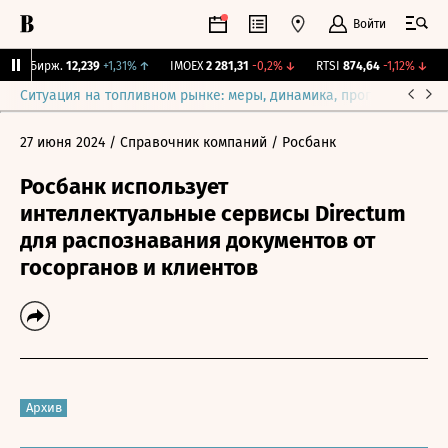
Войти
CNY Бирж.
12,239
+1,31%
↑
IMOEX
2 281,31
-0,2%
↓
RTSI
874,64
-1,12%
↓
R
Ситуация на топливном рынке: меры, динамика, прогнозы
Выб
27 июня 2024
/ Справочник компаний
/ Росбанк
Росбанк использует
интеллектуальные сервисы Directum
для распознавания документов от
госорганов и клиентов
Архив