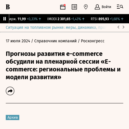
Войти
NY Бирж.
11,99
+0,33%
↑
IMOEX
2 301,65
+1,43%
↑
RTSI
895,93
+1,68%
↑
R
Ситуация на топливном рынке: меры, динамика, прогнозы
Выб
17 июля 2024
/ Справочник компаний
/ Росконгресс
Прогнозы развития e-commerce
обсудили на пленарной сессии «E-
commerce: региональные проблемы и
модели развития»
Архив