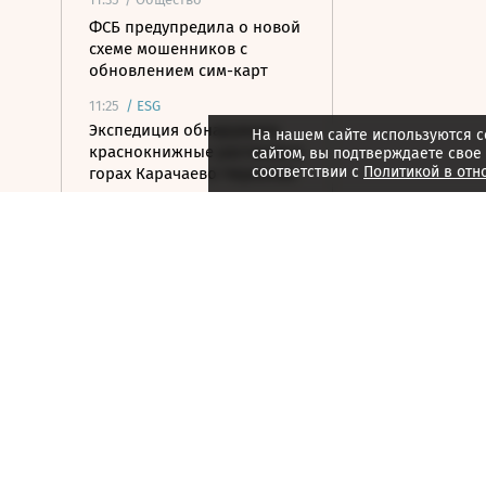
ФСБ предупредила о новой
схеме мошенников с
обновлением сим-карт
11:25
/
ESG
Экспедиция обнаружила
На нашем сайте используются c
краснокнижные растения в
сайтом, вы подтверждаете свое
соответствии с
Политикой в отн
горах Карачаево-Черкесии
11:17
/ Общество
Суд вынес приговор
организаторам
финансовой пирамиды
АФК «Наследие»
11:07
/ Инвестиции
Цена акций «Новатэка» на
Мосбирже упала на 2,2%
11:01
/ Общество
Более 100 пляжей Анапы
получили разрешение на