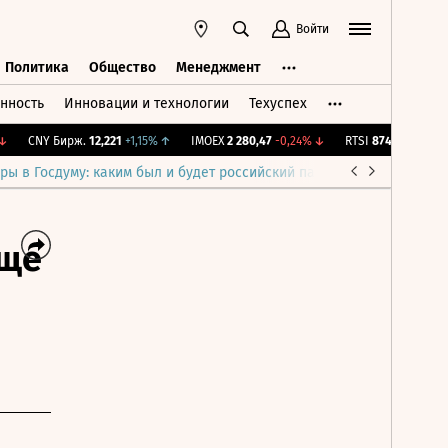
Войти
Политика
Общество
Менеджмент
нность
Инновации и технологии
Техуспех
ть
Политика
Общество
Менеджмент
CNY Бирж.
12,221
+1,15%
↑
IMOEX
2 280,47
-0,24%
↓
RTSI
874,32
-1,16%
↓
ры в Госдуму: каким был и будет российский парламент
Война н
аще