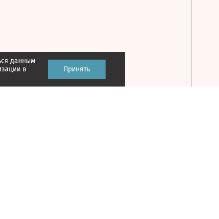
ься данным
Принять
изации в