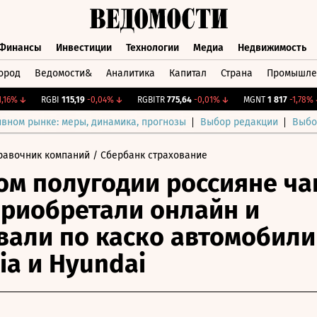
Финансы
Инвестиции
Технологии
Медиа
Недвижимость
ород
Ведомости&
Аналитика
Капитал
Страна
Промышле
а
Финансы
Инвестиции
Технологии
Медиа
Недвижимос
6%
↓
RGBI
115,19
-0,04%
↓
RGBITR
775,64
-0,01%
↓
MGNT
1 817
-1,78%
↓
ивном рынке: меры, динамика, прогнозы
Выбор редакции
Выбо
равочник компаний
/ Сбербанк страхование
ом полугодии россияне ч
приобретали онлайн и
вали по каско автомобили
ia и Hyundai