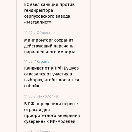
ЕС ввел санкции против
гендиректора
серпуховского завода
«Металлист»
11:52
/ Общество
Минпромторг сохранит
действующий перечень
параллельного импорта
11:52
/
Страна
Кандидат от КПРФ Бушуев
отказался от участия в
выборах, чтобы «остаться
собой»
11:36
/ Технологии
В РФ определили первые
отрасли для
приоритетного внедрения
суверенных ИИ-моделей
11:35
/ Общество