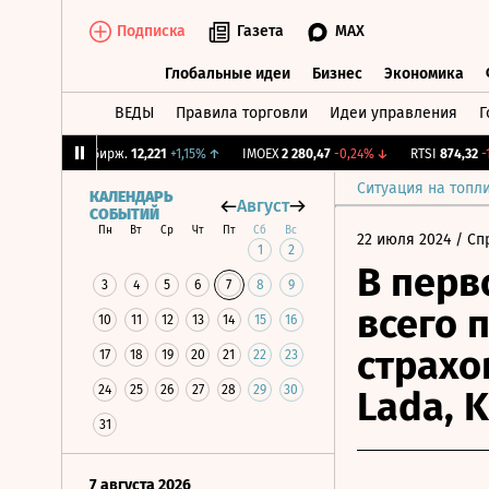
Подписка
Газета
MAX
Глобальные идеи
Бизнес
Экономика
ВЕДЫ
Правила торговли
Идеи управления
Г
Глобальные идеи
Бизнес
Экономик
8%
↓
CNY Бирж.
12,221
+1,15%
↑
IMOEX
2 280,47
-0,24%
↓
RTSI
874,32
-1,1
Ситуация на топл
КАЛЕНДАРЬ
Август
СОБЫТИЙ
Пн
Вт
Ср
Чт
Пт
Сб
Вс
22 июля 2024
/ Сп
1
2
В перв
3
4
5
6
7
8
9
всего 
10
11
12
13
14
15
16
страхо
17
18
19
20
21
22
23
24
25
26
27
28
29
30
Lada, K
31
7 августа 2026