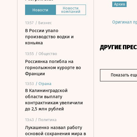
Архив
Новости
Новости
компаний
Оригинал п
13:57
/ Бизнес
В России упало
производство водки и
коньяка
ДРУГИЕ ПРЕ
13:55
/ Общество
Россиянка погибла на
горнолыжном курорте во
Франции
Показать ещ
13:53
/
Страна
В Калининградской
области выплату
контрактникам увеличили
до 2,5 млн рублей
13:43
/ Политика
Лукашенко назвал работу
основой сохранения мира в