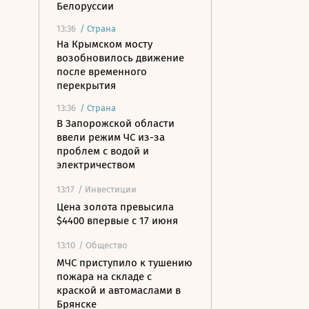
Белоруссии
13:36
/
Страна
На Крымском мосту
возобновилось движение
после временного
перекрытия
13:36
/
Страна
В Запорожской области
ввели режим ЧС из-за
проблем с водой и
электричеством
13:17
/ Инвестиции
Цена золота превысила
$4400 впервые с 17 июня
13:10
/ Общество
МЧС приступило к тушению
пожара на складе с
краской и автомаслами в
Брянске