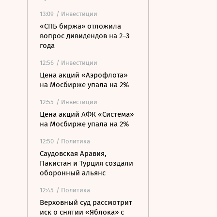
13:09
/ Инвестиции
«СПБ биржа» отложила
вопрос дивидендов на 2–3
года
12:56
/ Инвестиции
Цена акций «Аэрофлота»
на Мосбирже упала на 2%
12:55
/ Инвестиции
Цена акций АФК «Система»
на Мосбирже упала на 2%
12:50
/ Политика
Саудовская Аравия,
Пакистан и Турция создали
оборонный альянс
12:45
/ Политика
Верховный суд рассмотрит
иск о снятии «Яблока» с