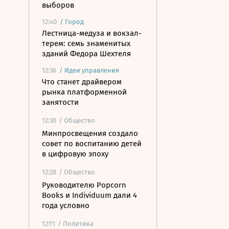
выборов
12:40
/
Город
Лестница-медуза и вокзал-
терем: семь знаменитых
зданий Федора Шехтеля
12:36
/
Идеи управления
Что станет драйвером
рынка платформенной
занятости
12:30
/ Общество
Минпросвещения создало
совет по воспитанию детей
в цифровую эпоху
12:28
/ Общество
Руководителю Popcorn
Books и Individuum дали 4
года условно
12:11
/ Политика