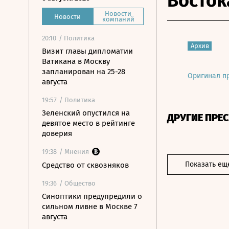
Восток
Новости
Новости
компаний
20:10
/ Политика
Архив
Визит главы дипломатии
Ватикана в Москву
запланирован на 25-28
Оригинал п
августа
19:57
/ Политика
Зеленский опустился на
ДРУГИЕ ПРЕ
девятое место в рейтинге
доверия
19:38
/ Мнения
Показать ещ
Средство от сквозняков
19:36
/ Общество
Синоптики предупредили о
сильном ливне в Москве 7
августа