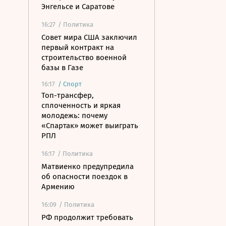
Энгельсе и Саратове
16:27
/ Политика
Совет мира США заключил
первый контракт на
строительство военной
базы в Газе
16:17
/
Спорт
Топ-трансфер,
сплоченность и яркая
молодежь: почему
«Спартак» может выиграть
РПЛ
16:17
/ Политика
Матвиенко предупредила
об опасности поездок в
Армению
16:09
/ Политика
РФ продолжит требовать