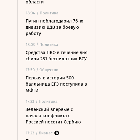
области
18:04
/ Политика
Путин поблагодарил 76-ю
дивизию ВДВ за боевую
работу
18:03
/ Политика
Средства ПВО в течение дня
сбили 281 беспилотник ВСУ
17:50
/ Общество
Первая в истории 500-
балльница ЕГЭ поступила в
МФТИ
17:33
/ Политика
Зеленский впервые с
начала конфликта с
Россией посетит Сербию
17:22
/ Бизнес