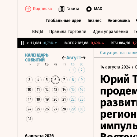
Подписка
Газета
MAX
Глобальные идеи
Бизнес
Экономика
ВЕДЫ
Правила торговли
Идеи управления
Г
Глобальные идеи
Бизнес
Экономик
CNY Бирж.
12,081
+0,76%
↑
IMOEX
2 285,88
-0,69%
↓
RTSI
884,56
-1,27%
Ситуация на топл
КАЛЕНДАРЬ
Август
СОБЫТИЙ
Пн
Вт
Ср
Чт
Пт
Сб
Вс
14 августа 2024
/ 
1
2
Юрий Т
3
4
5
6
7
8
9
продем
10
11
12
13
14
15
16
развит
17
18
19
20
21
22
23
24
25
26
27
28
29
30
регион
31
импуль
6 августа 2026