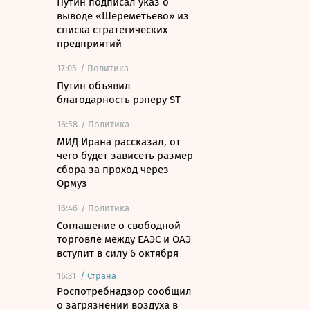
Путин подписал указ о
выводе «Шереметьево» из
списка стратегических
предприятий
17:05
/ Политика
Путин объявил
благодарность рэперу ST
16:58
/ Политика
МИД Ирана рассказал, от
чего будет зависеть размер
сбора за проход через
Ормуз
16:46
/ Политика
Соглашение о свободной
торговле между ЕАЭС и ОАЭ
вступит в силу 6 октября
16:31
/
Страна
Роспотребнадзор сообщил
о загрязнении воздуха в