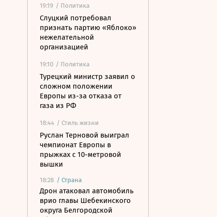
19:19
/ Политика
Слуцкий потребовал
признать партию «Яблоко»
нежелательной
организацией
19:10
/ Политика
Турецкий министр заявил о
сложном положении
Европы из-за отказа от
газа из РФ
18:44
/ Стиль жизни
Руслан Терновой выиграл
чемпионат Европы в
прыжках с 10-метровой
вышки
18:28
/
Страна
Дрон атаковал автомобиль
врио главы Шебекинского
округа Белгородской