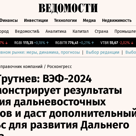
Финансы
Инвестиции
Технологии
Медиа
Недвижимость
ород
Ведомости&
Аналитика
Капитал
Страна
Промышле
а
Финансы
Инвестиции
Технологии
Медиа
Недвижимос
↓
RGBI
115,35
+0,18%
↑
RGBITR
776,41
+0,21%
↑
VTBR
55,67
-2,02%
↓
C
ивном рынке: меры, динамика, прогнозы
Выбор редакции
Выбо
Справочник компаний
/ Росконгресс
рутнев: ВЭФ-2024
онстрирует результаты
ия дальневосточных
ов и даст дополнительны
с для развития Дальнего