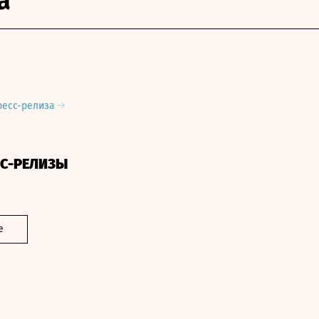
а
ресс-релиза
СС-РЕЛИЗЫ
е