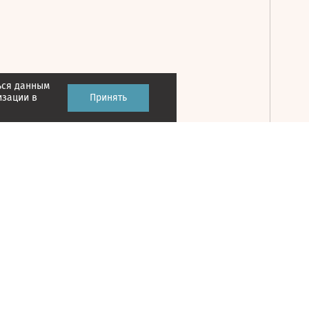
ься данным
Принять
изации в