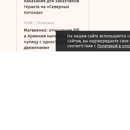
наказания для заказчиков
теракта на «Северных
потоках»
16:08
/ Политика
Матвиенко: отношения РФ
и Армении напоминают
На нашем сайте используются c
сайтом, вы подтверждаете свое
«улицу с односторонним
соответствии с
Политикой в отн
движением»
15:59
/ Политика
Ливан и Израиль хотят
вынести в СБ ООН новую
резолюцию по югу страны
15:50
/ Бизнес
Росатом и РКФР подписали
соглашение о
строительстве ветропарка
на Иссык-Куле
15:41
/ Бизнес
Минфин: власти вернулись