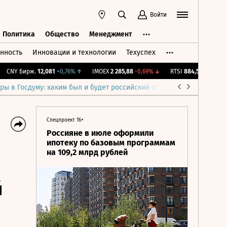
Войти
Политика
Общество
Менеджмент
нность
Инновации и технологии
Техуспех
ть
Политика
Общество
Менеджмент
NY Бирж.
12,081
+0,76%
↑
IMOEX
2 285,88
-0,69%
↓
RTSI
884,56
-1,27%
↓
ры в Госдуму: каким был и будет российский парламент
Война н
Спецпроект 16+
Россияне в июле оформили
ипотеку по базовым программам
на 109,2 млрд рублей
й