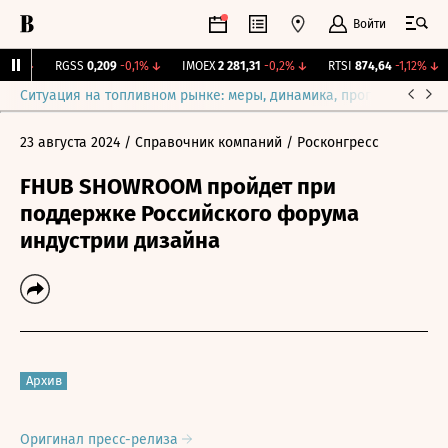
Войти
1%
↓
RGSS
0,209
-0,1%
↓
IMOEX
2 281,31
-0,2%
↓
RTSI
874,64
-1,12%
↓
Ситуация на топливном рынке: меры, динамика, прогнозы
Выб
23 августа 2024
/ Справочник компаний
/ Росконгресс
FHUB SHOWROOM пройдет при
поддержке Российского форума
индустрии дизайна
Архив
Оригинал пресс-релиза