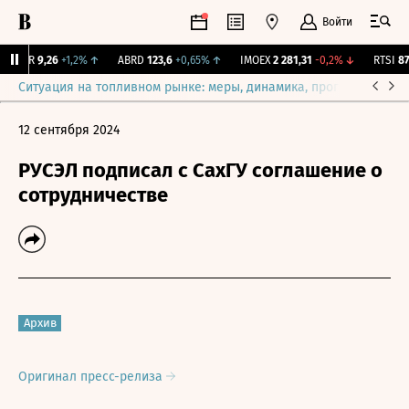
Войти
UTAR
9,26
+1,2%
↑
ABRD
123,6
+0,65%
↑
IMOEX
2 281,31
-0,2%
↓
RTSI
874
Ситуация на топливном рынке: меры, динамика, прогнозы
Выб
12 сентября 2024
РУСЭЛ подписал с СахГУ соглашение о
сотрудничестве
Архив
Оригинал пресс-релиза