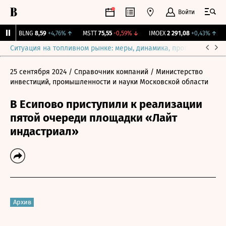
Войти
↑
BLNG
8,59
+4,76%
↑
MSTT
75,55
-0,59%
↓
IMOEX
2 291,08
+0,43%
↑
R
Ситуация на топливном рынке: меры, динамика, прогнозы
Выб
25 сентября 2024
/ Справочник компаний
/ Министерство
инвестиций, промышленности и науки Московской области
В Есипово приступили к реализации
пятой очереди площадки «Лайт
индастриал»
Архив