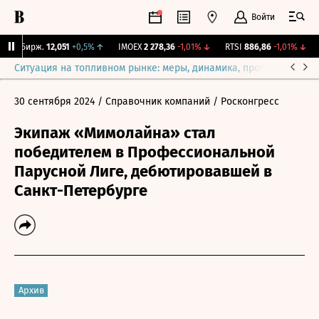
Войти
NY Бирж.
12,051
+0,5%
↑
IMOEX
2 278,36
-1,01%
↓
RTSI
886,86
-1,01%
↓
R
Ситуация на топливном рынке: меры, динамика, прогнозы
Выб
30 сентября 2024
/ Справочник компаний
/ Росконгресс
Экипаж «Мимолайна» стал
победителем в Профессиональной
Парусной Лиге, дебютировавшей в
Санкт-Петербурге
Архив