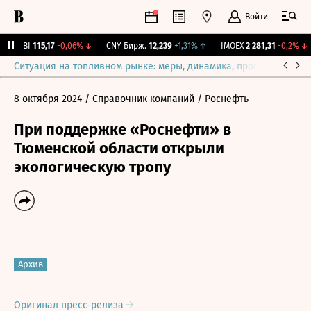
Войти
RGBI
115,17
-0,06%
↓
CNY Бирж.
12,239
+1,31%
↑
IMOEX
2 281,31
-0,2%
↓
Ситуация на топливном рынке: меры, динамика, прогнозы
Выб
8 октября 2024
/ Справочник компаний
/ Роснефть
При поддержке «Роснефти» в
Тюменской области открыли
экологическую тропу
Архив
Оригинал пресс-релиза