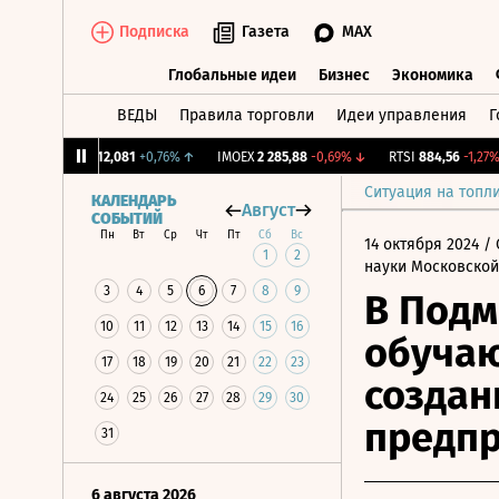
Подписка
Газета
MAX
Глобальные идеи
Бизнес
Экономика
ВЕДЫ
Правила торговли
Идеи управления
Г
Глобальные идеи
Бизнес
Экономик
CNY Бирж.
12,081
+0,76%
↑
IMOEX
2 285,88
-0,69%
↓
RTSI
884,56
-1,27%
↓
Ситуация на топл
КАЛЕНДАРЬ
Август
СОБЫТИЙ
Пн
Вт
Ср
Чт
Пт
Сб
Вс
14 октября 2024
/ 
1
2
науки Московской
3
4
5
6
7
8
9
В Подм
10
11
12
13
14
15
16
обуча
17
18
19
20
21
22
23
создан
24
25
26
27
28
29
30
предп
31
6 августа 2026