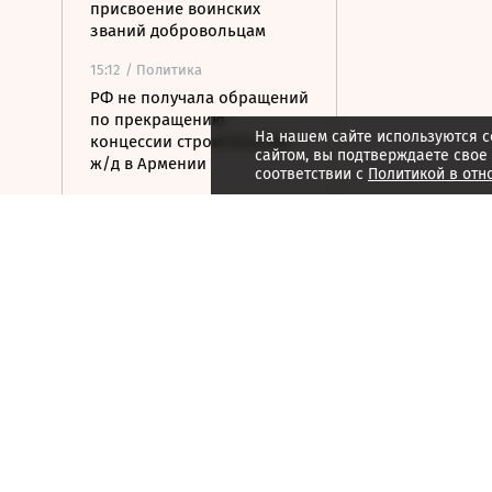
присвоение воинских
званий добровольцам
15:12
/ Политика
РФ не получала обращений
по прекращению
На нашем сайте используются c
концессии строительства
сайтом, вы подтверждаете свое
ж/д в Армении
соответствии с
Политикой в отн
14:54
/ Общество
Генпрокуратура признала
нежелательным
американский фонд Human
Rights Foundation
14:50
/ Экономика
Сазанов: вопрос о
введении windfall tax для
металлургов не
обсуждается
14:37
/ Бизнес