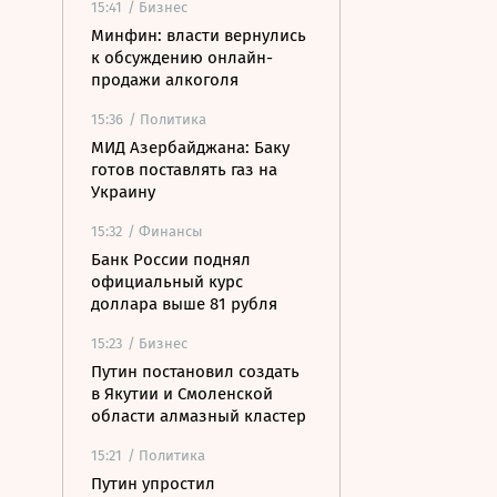
15:41
/ Бизнес
Минфин: власти вернулись
к обсуждению онлайн-
продажи алкоголя
15:36
/ Политика
МИД Азербайджана: Баку
готов поставлять газ на
Украину
15:32
/ Финансы
Банк России поднял
официальный курс
доллара выше 81 рубля
15:23
/ Бизнес
Путин постановил создать
в Якутии и Смоленской
области алмазный кластер
15:21
/ Политика
Путин упростил