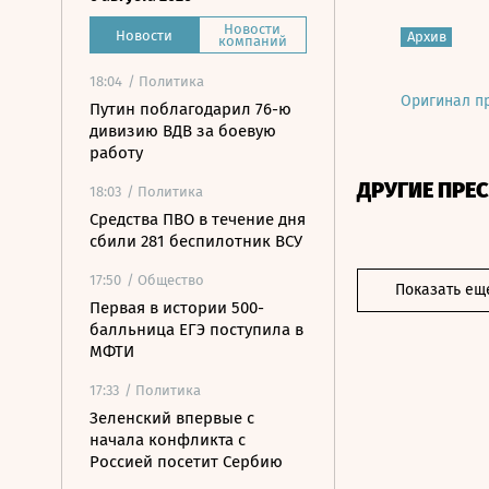
Новости
Новости
Архив
компаний
18:04
/ Политика
Оригинал п
Путин поблагодарил 76-ю
дивизию ВДВ за боевую
работу
ДРУГИЕ ПРЕ
18:03
/ Политика
Средства ПВО в течение дня
сбили 281 беспилотник ВСУ
17:50
/ Общество
Показать ещ
Первая в истории 500-
балльница ЕГЭ поступила в
МФТИ
17:33
/ Политика
Зеленский впервые с
начала конфликта с
Россией посетит Сербию