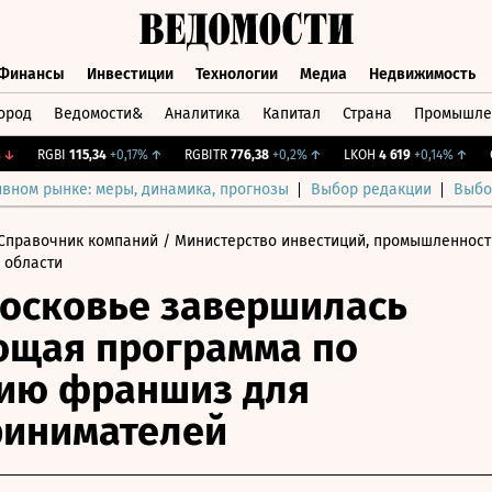
Финансы
Инвестиции
Технологии
Медиа
Недвижимость
ород
Ведомости&
Аналитика
Капитал
Страна
Промышле
а
Финансы
Инвестиции
Технологии
Медиа
Недвижимос
RGBI
115,34
+0,17%
↑
RGBITR
776,38
+0,2%
↑
LKOH
4 619
+0,14%
↑
CNY
ивном рынке: меры, динамика, прогнозы
Выбор редакции
Выбо
Справочник компаний
/ Министерство инвестиций, промышленност
 области
осковье завершилась
ющая программа по
ию франшиз для
ринимателей