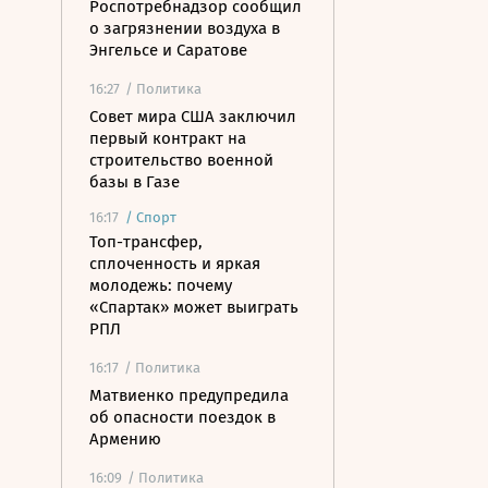
Роспотребнадзор сообщил
о загрязнении воздуха в
Энгельсе и Саратове
16:27
/ Политика
Совет мира США заключил
первый контракт на
строительство военной
базы в Газе
16:17
/
Спорт
Топ-трансфер,
сплоченность и яркая
молодежь: почему
«Спартак» может выиграть
РПЛ
16:17
/ Политика
Матвиенко предупредила
об опасности поездок в
Армению
16:09
/ Политика