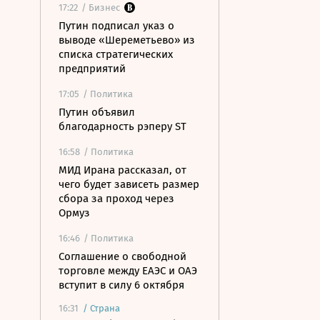
17:22
/ Бизнес
Путин подписал указ о
выводе «Шереметьево» из
списка стратегических
предприятий
17:05
/ Политика
Путин объявил
благодарность рэперу ST
16:58
/ Политика
МИД Ирана рассказал, от
чего будет зависеть размер
сбора за проход через
Ормуз
16:46
/ Политика
Соглашение о свободной
торговле между ЕАЭС и ОАЭ
вступит в силу 6 октября
16:31
/
Страна