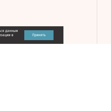
ься данным
Принять
изации в