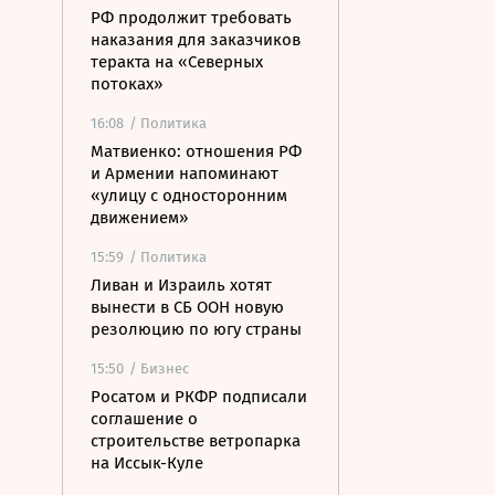
РФ продолжит требовать
наказания для заказчиков
теракта на «Северных
потоках»
16:08
/ Политика
Матвиенко: отношения РФ
и Армении напоминают
«улицу с односторонним
движением»
15:59
/ Политика
Ливан и Израиль хотят
вынести в СБ ООН новую
резолюцию по югу страны
15:50
/ Бизнес
Росатом и РКФР подписали
соглашение о
строительстве ветропарка
на Иссык-Куле