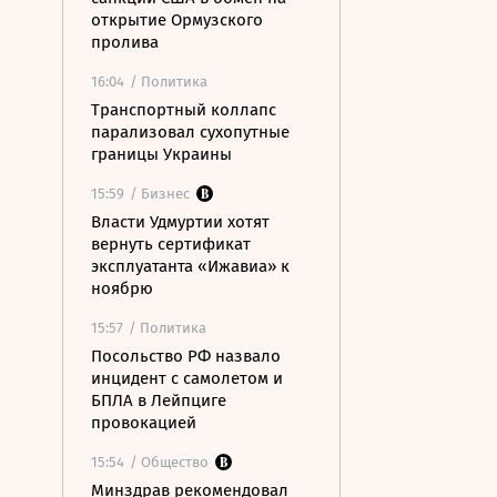
открытие Ормузского
пролива
16:04
/ Политика
Транспортный коллапс
парализовал сухопутные
границы Украины
15:59
/ Бизнес
Власти Удмуртии хотят
вернуть сертификат
эксплуатанта «Ижавиа» к
ноябрю
15:57
/ Политика
Посольство РФ назвало
инцидент с самолетом и
БПЛА в Лейпциге
провокацией
15:54
/ Общество
Минздрав рекомендовал