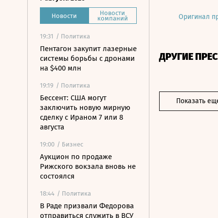
Новости
Новости
Оригинал п
компаний
19:31
/ Политика
Пентагон закупит лазерные
ДРУГИЕ ПРЕ
системы борьбы с дронами
на $400 млн
19:19
/ Политика
Бессент: США могут
Показать ещ
заключить новую мирную
сделку с Ираном 7 или 8
августа
19:00
/ Бизнес
Аукцион по продаже
Рижского вокзала вновь не
состоялся
18:44
/ Политика
В Раде призвали Федорова
отправиться служить в ВСУ