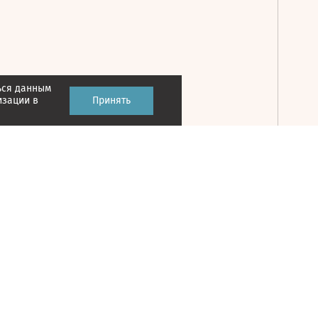
ься данным
Принять
изации в