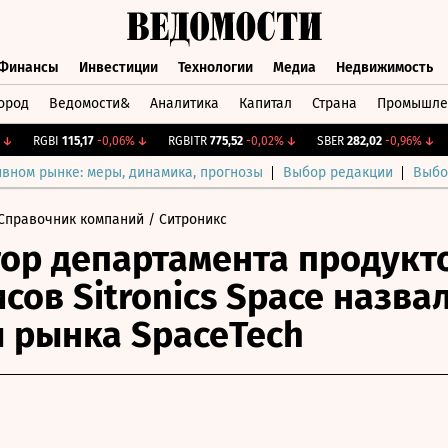
Финансы
Инвестиции
Технологии
Медиа
Недвижимость
ород
Ведомости&
Аналитика
Капитал
Страна
Промышле
а
Финансы
Инвестиции
Технологии
Медиа
Недвижимос
RGBI
115,17
-0,06%
↓
RGBITR
775,52
-0,02%
↓
SBER
282,02
-0,96%
↓
CN
ивном рынке: меры, динамика, прогнозы
Выбор редакции
Выбо
Справочник компаний
/ Ситроникс
ор департамента продукт
исов Sitronics Space назва
 рынка SpaceTech