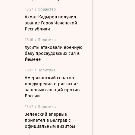
18:27
/ Общество
Ахмат Кадыров получил
звание Героя Чеченской
Республики
18:16
/ Политика
Хуситы атаковали военную
базу просаудовских сил в
Йемене
18:11
/ Политика
Американский сенатор
предупредил о рисках из-
за новых санкций против
России
17:47
/ Политика
Зеленский впервые
прилетел в Белград с
официальным визитом