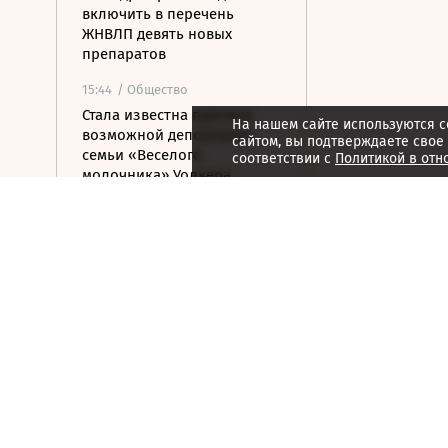
включить в перечень
ЖНВЛП девять новых
препаратов
15:44
/ Общество
Стала известна причина
На нашем сайте используются c
возможной депортации
сайтом, вы подтверждаете свое
семьи «Веселого
соответствии с
Политикой в отн
молочника» Уолкера
15:36
/ Стиль жизни
ISU допустил Валиеву и
Трусову к турнирам в
нейтральном статусе
15:25
/ Политика
Беспилотники атаковали
турецкий сухогруз у
Новороссийска
15:24
/ Бизнес
АНО ЦЭ предложила