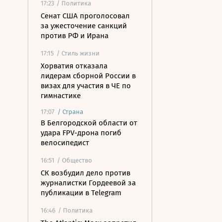
17:23
/ Политика
Сенат США проголосовал
за ужесточение санкций
против РФ и Ирана
17:15
/ Стиль жизни
Хорватия отказала
лидерам сборной России в
визах для участия в ЧЕ по
гимнастике
17:07
/
Страна
В Белгородской области от
удара FPV-дрона погиб
велосипедист
16:51
/ Общество
СК возбудил дело против
журналистки Гордеевой за
публикации в Telegram
16:46
/ Политика