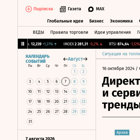
Подписка
Газета
MAX
Глобальные идеи
Бизнес
Экономика
ВЕДЫ
Правила торговли
Идеи управления
Г
Глобальные идеи
Бизнес
Экономик
CNY Бирж.
12,239
+1,31%
↑
IMOEX
2 281,31
-0,2%
↓
RTSI
874,64
-1,12%
↓
Ситуация на топл
КАЛЕНДАРЬ
Август
СОБЫТИЙ
Пн
Вт
Ср
Чт
Пт
Сб
Вс
16 октября 2024
/ 
1
2
Директ
3
4
5
6
7
8
9
и серв
10
11
12
13
14
15
16
тренды
17
18
19
20
21
22
23
24
25
26
27
28
29
30
31
Архив
7 августа 2026