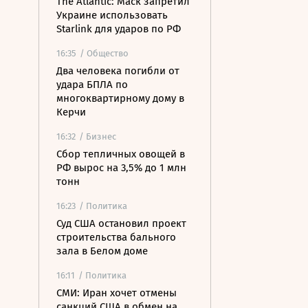
The Atlantic: Маск запретил
Украине использовать
Starlink для ударов по РФ
16:35
/ Общество
Два человека погибли от
удара БПЛА по
многоквартирному дому в
Керчи
16:32
/ Бизнес
Сбор тепличных овощей в
РФ вырос на 3,5% до 1 млн
тонн
16:23
/ Политика
Суд США остановил проект
строительства бального
зала в Белом доме
16:11
/ Политика
СМИ: Иран хочет отмены
санкций США в обмен на