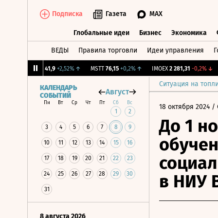
Подписка
Газета
MAX
Глобальные идеи
Бизнес
Экономика
ВЕДЫ
Правила торговли
Идеи управления
Г
Глобальные идеи
Бизнес
Экономик
1%
↑
OKEY
41,9
+2,52%
↑
MSTT
76,15
+0,2%
↑
IMOEX
2 281,31
-0,2%
↓
R
Ситуация на топл
КАЛЕНДАРЬ
Август
СОБЫТИЙ
Пн
Вт
Ср
Чт
Пт
Сб
Вс
18 октября 2024
/ 
1
2
До 1 н
3
4
5
6
7
8
9
обучен
10
11
12
13
14
15
16
социал
17
18
19
20
21
22
23
24
25
26
27
28
29
30
в НИУ 
31
8 августа 2026