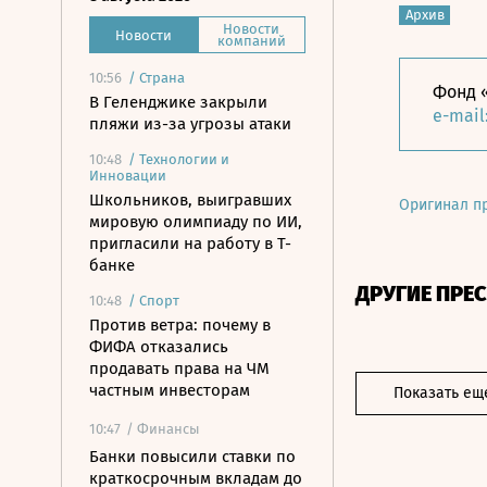
Архив
Новости
Новости
компаний
10:56
/
Страна
Фонд «
В Геленджике закрыли
e-mail
пляжи из-за угрозы атаки
10:48
/
Технологии и
Инновации
Школьников, выигравших
Оригинал п
мировую олимпиаду по ИИ,
пригласили на работу в Т-
банке
ДРУГИЕ ПРЕ
10:48
/
Спорт
Против ветра: почему в
ФИФА отказались
продавать права на ЧМ
частным инвесторам
Показать ещ
10:47
/ Финансы
Банки повысили ставки по
краткосрочным вкладам до