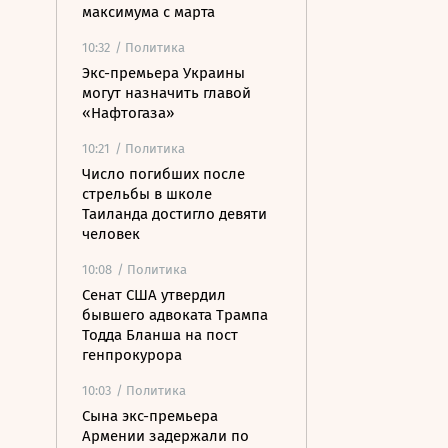
максимума с марта
10:32
/ Политика
Экс-премьера Украины
могут назначить главой
«Нафтогаза»
10:21
/ Политика
Число погибших после
стрельбы в школе
Таиланда достигло девяти
человек
10:08
/ Политика
Сенат США утвердил
бывшего адвоката Трампа
Тодда Бланша на пост
генпрокурора
10:03
/ Политика
Сына экс-премьера
Армении задержали по