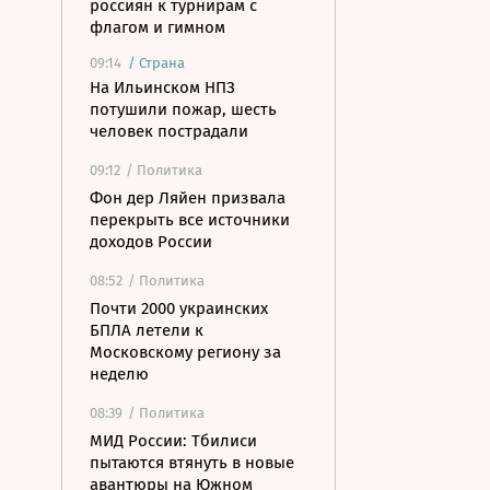
россиян к турнирам с
флагом и гимном
09:14
/
Страна
На Ильинском НПЗ
потушили пожар, шесть
человек пострадали
09:12
/ Политика
Фон дер Ляйен призвала
перекрыть все источники
доходов России
08:52
/ Политика
Почти 2000 украинских
БПЛА летели к
Московскому региону за
неделю
08:39
/ Политика
МИД России: Тбилиси
пытаются втянуть в новые
авантюры на Южном