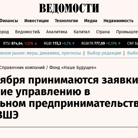
Финансы
Инвестиции
Технологии
Медиа
Недвижимость
ород
Ведомости&
Аналитика
Капитал
Страна
Промышле
а
Финансы
Инвестиции
Технологии
Медиа
Недвижимос
TSI
874,64
-1,12%
↓
RGBI
115,3
+0,1%
↑
RGBITR
777,09
+0,19%
↑
CNY Бирж
ивном рынке: меры, динамика, прогнозы
Выбор редакции
Выбо
Справочник компаний
/ Фонд «Наше Будущее»
оября принимаются заявки
ие управлению в
ьном предпринимательст
ВШЭ