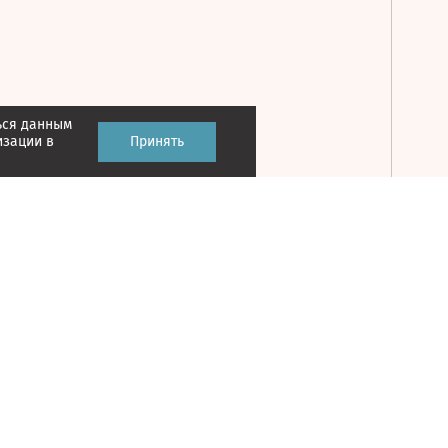
ься данным
Принять
изации в