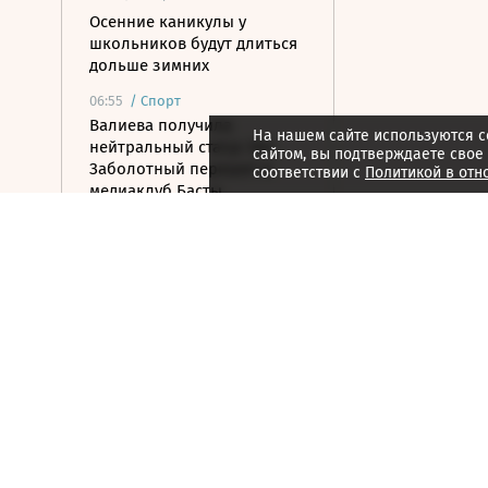
Осенние каникулы у
школьников будут длиться
дольше зимних
06:55
/
Спорт
Валиева получила
На нашем сайте используются c
нейтральный статус ISU,
сайтом, вы подтверждаете свое
Заболотный перешел в
соответствии с
Политикой в отн
медиаклуб Басты
06:54
/
Страна
Два человека погибли при
столкновении катеров на
Волге
06:45
/ Бизнес
Из-за жары Европа
выкачала из хранилищ
рекордный объем газа
06:22
/ Общество
Преемник Трампа и новый