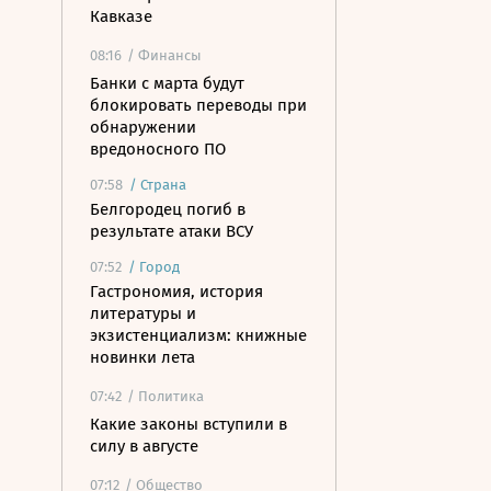
Кавказе
08:16
/ Финансы
Банки с марта будут
блокировать переводы при
обнаружении
вредоносного ПО
07:58
/
Страна
Белгородец погиб в
результате атаки ВСУ
07:52
/
Город
Гастрономия, история
литературы и
экзистенциализм: книжные
новинки лета
07:42
/ Политика
Какие законы вступили в
силу в августе
07:12
/ Общество