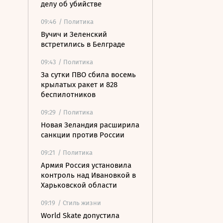
делу об убийстве
09:46
/ Политика
Вучич и Зеленский
встретились в Белграде
09:43
/ Политика
За сутки ПВО сбила восемь
крылатых ракет и 828
беспилотников
09:29
/ Политика
Новая Зеландия расширила
санкции против России
09:21
/ Политика
Армия Россия установила
контроль над Ивановкой в
Харьковской области
09:19
/ Стиль жизни
World Skate допустила