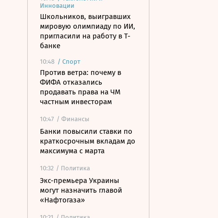
Инновации
Школьников, выигравших
мировую олимпиаду по ИИ,
пригласили на работу в Т-
банке
10:48
/
Спорт
Против ветра: почему в
ФИФА отказались
продавать права на ЧМ
частным инвесторам
10:47
/ Финансы
Банки повысили ставки по
краткосрочным вкладам до
максимума с марта
10:32
/ Политика
Экс-премьера Украины
могут назначить главой
«Нафтогаза»
10:21
/ Политика