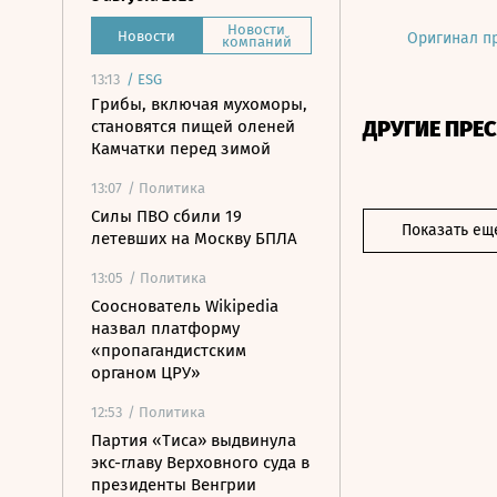
Новости
Новости
Оригинал п
компаний
13:13
/
ESG
Грибы, включая мухоморы,
ДРУГИЕ ПРЕ
становятся пищей оленей
Камчатки перед зимой
13:07
/ Политика
Силы ПВО сбили 19
Показать ещ
летевших на Москву БПЛА
13:05
/ Политика
Сооснователь Wikipedia
назвал платформу
«пропагандистским
органом ЦРУ»
12:53
/ Политика
Партия «Тиса» выдвинула
экс-главу Верховного суда в
президенты Венгрии