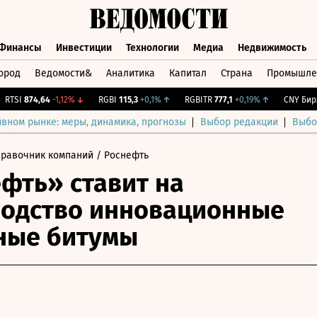
Финансы
Инвестиции
Технологии
Медиа
Недвижимость
ород
Ведомости&
Аналитика
Капитал
Страна
Промышле
а
Финансы
Инвестиции
Технологии
Медиа
Недвижимос
SI
874,64
-1,12%
↓
RGBI
115,3
+0,1%
↑
RGBITR
777,1
+0,19%
↑
CNY Бирж.
1
ивном рынке: меры, динамика, прогнозы
Выбор редакции
Выбо
правочник компаний
/ Роснефть
фть» ставит на
одство инновационные
ные битумы