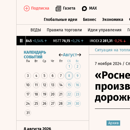
Подписка
Газета
MAX
Глобальные идеи
Бизнес
Экономика
ВЕДЫ
Правила торговли
Идеи управления
Г
Глобальные идеи
Бизнес
Экономик
%
↑
LIFE
1,845
+0,54%
↑
MSTT
76,15
+0,2%
↑
IMOEX
2 281,31
-0,2%
↓
RT
Ситуация на топл
КАЛЕНДАРЬ
Август
СОБЫТИЙ
Пн
Вт
Ср
Чт
Пт
Сб
Вс
7 ноября 2024
/ С
1
2
«Росне
3
4
5
6
7
8
9
произв
10
11
12
13
14
15
16
дорож
17
18
19
20
21
22
23
24
25
26
27
28
29
30
31
Архив
8 августа 2026