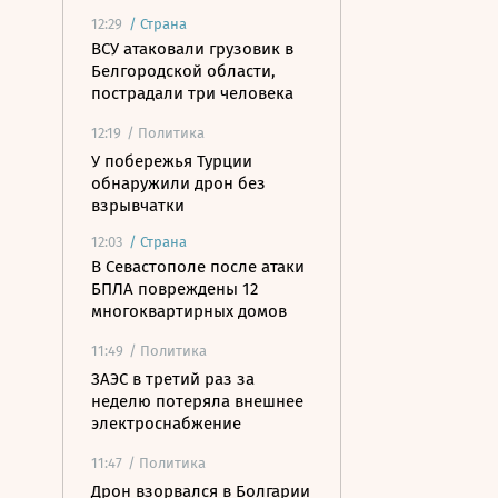
12:29
/
Страна
ВСУ атаковали грузовик в
Белгородской области,
пострадали три человека
12:19
/ Политика
У побережья Турции
обнаружили дрон без
взрывчатки
12:03
/
Страна
В Севастополе после атаки
БПЛА повреждены 12
многоквартирных домов
11:49
/ Политика
ЗАЭС в третий раз за
неделю потеряла внешнее
электроснабжение
11:47
/ Политика
Дрон взорвался в Болгарии