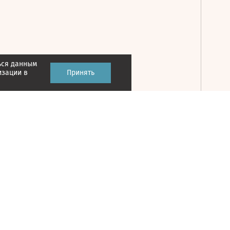
ься данным
Принять
изации в