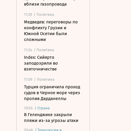
вблизи газопровода
11:29
/ Политика
Медведев: переговоры по
конфликту Грузии и
Южной Осетии были
сложными
11:24
/ Политика
Index: Сийярто
заподозрили во
взяточничестве
11:09
/ Политика
Турция ограничила проход
судов в Черное море через
пролив Дарданеллы
10:56
/
Страна
В Геленджике закрыли
пляжи из-за угрозы атаки
10:48
/
Технологии и