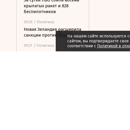
За сутки ПВО сбила восемь
крылатых ракет и 828
беспилотников
09:29
/ Политика
Новая Зеландия расширила
санкции против России
На нашем сайте используются c
сайтом, вы подтверждаете свое
09:21
/ Политика
соответствии с
Политикой в отн
Армия Россия установила
контроль над Ивановкой в
Харьковской области
09:19
/ Стиль жизни
World Skate допустила
россиян к турнирам с
флагом и гимном
09:14
/
Страна
На Ильинском НПЗ
потушили пожар, шесть
человек пострадали