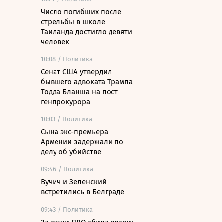
Число погибших после
стрельбы в школе
Таиланда достигло девяти
человек
10:08
/ Политика
Сенат США утвердил
бывшего адвоката Трампа
Тодда Бланша на пост
генпрокурора
10:03
/ Политика
Сына экс-премьера
Армении задержали по
делу об убийстве
09:46
/ Политика
Вучич и Зеленский
встретились в Белграде
09:43
/ Политика