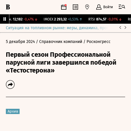
Войти
Бирж.
12,182
-0,47%
↓
IMOEX
2 293,32
+0,53%
↑
RTSI
874,57
-0,01%
↓
RGB
Ситуация на топливном рынке: меры, динамика, прогнозы
Выб
5 декабря 2024
/ Справочник компаний
/ Росконгресс
Первый сезон Профессиональной
парусной лиги завершился победой
«Тестостерона»
Архив