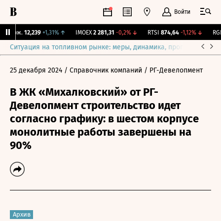
Войти
 Бирж.
12,239
+1,31%
↑
IMOEX
2 281,31
-0,2%
↓
RTSI
874,64
-1,12%
↓
RGBI
Ситуация на топливном рынке: меры, динамика, прогнозы
Выб
25 декабря 2024
/ Справочник компаний
/ РГ-Девелопмент
В ЖК «Михалковский» от РГ-
Девелопмент строительство идет
согласно графику: в шестом корпусе
монолитные работы завершены на
90%
Архив