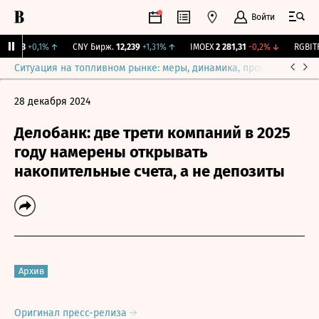
Войти
115,3
+0,1%
↑
CNY Бирж.
12,239
+1,31%
↑
IMOEX
2 281,31
-0,2%
↓
RGBITR
Ситуация на топливном рынке: меры, динамика, прогнозы
Выб
28 декабря 2024
Делобанк: две трети компаний в 2025
году намерены открывать
накопительные счета, а не депозиты
Архив
Оригинал пресс-релиза