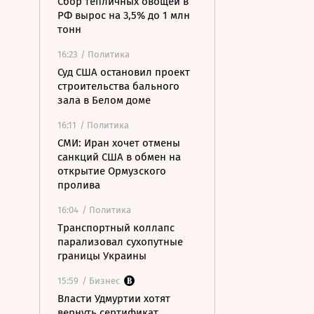
Сбор тепличных овощей в
РФ вырос на 3,5% до 1 млн
тонн
16:23
/ Политика
Суд США остановил проект
строительства бального
зала в Белом доме
16:11
/ Политика
СМИ: Иран хочет отмены
санкций США в обмен на
открытие Ормузского
пролива
16:04
/ Политика
Транспортный коллапс
парализовал сухопутные
границы Украины
15:59
/ Бизнес
Власти Удмуртии хотят
вернуть сертификат