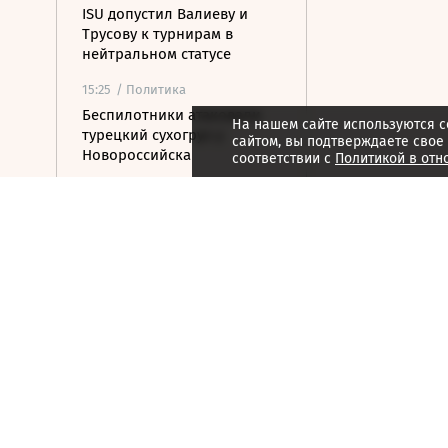
ISU допустил Валиеву и
Трусову к турнирам в
нейтральном статусе
15:25
/ Политика
Беспилотники атаковали
На нашем сайте используются c
турецкий сухогруз у
сайтом, вы подтверждаете свое
Новороссийска
соответствии с
Политикой в отн
15:24
/ Бизнес
АНО ЦЭ предложила
расширить поддержку ИИ-
решений для МСП
15:15
/ Инвестиции
Чистая прибыль Ozon по
РСБУ за первое полугодие
составила 15 млрд рублей
15:14
/
Спорт
Все на одного: зачем в
мужском теннисе готовят