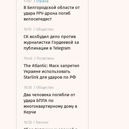
17:07
/
Страна
В Белгородской области от
удара FPV-дрона погиб
велосипедист
16:51
/ Общество
СК возбудил дело против
журналистки Гордеевой за
публикации в Telegram
16:46
/ Политика
The Atlantic: Маск запретил
Украине использовать
Starlink для ударов по РФ
16:35
/ Общество
Два человека погибли от
удара БПЛА по
многоквартирному дому в
Керчи
16:32
/ Бизнес