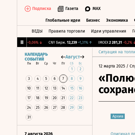
Подписка
Газета
MAX
Глобальные идеи
Бизнес
Экономика
ВЕДЫ
Правила торговли
Идеи управления
Г
Глобальные идеи
Бизнес
Экономик
RGBI
115,17
-0,06%
↓
CNY Бирж.
12,239
+1,31%
↑
IMOEX
2 281,31
-0,2%
↓
Ситуация на топл
КАЛЕНДАРЬ
Август
СОБЫТИЙ
Пн
Вт
Ср
Чт
Пт
Сб
Вс
12 марта 2025
/ Сп
1
2
«Полюс
3
4
5
6
7
8
9
сохран
10
11
12
13
14
15
16
17
18
19
20
21
22
23
24
25
26
27
28
29
30
Архив
31
7 августа 2026
Оригинал п