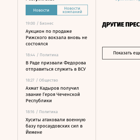
Новости
Новости
компаний
ДРУГИЕ ПРЕ
19:00
/ Бизнес
Аукцион по продаже
Рижского вокзала вновь не
состоялся
Показать ещ
18:44
/ Политика
В Раде призвали Федорова
отправиться служить в ВСУ
18:27
/ Общество
Ахмат Кадыров получил
звание Героя Чеченской
Республики
18:16
/ Политика
Хуситы атаковали военную
базу просаудовских сил в
Йемене