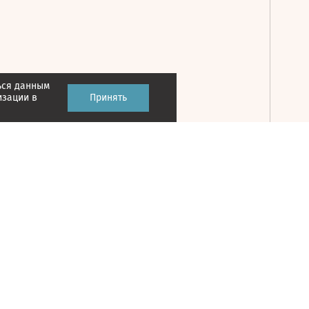
ься данным
Принять
изации в