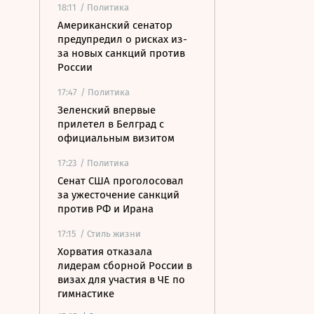
18:11
/ Политика
Американский сенатор
предупредил о рисках из-
за новых санкций против
России
17:47
/ Политика
Зеленский впервые
прилетел в Белград с
официальным визитом
17:23
/ Политика
Сенат США проголосовал
за ужесточение санкций
против РФ и Ирана
17:15
/ Стиль жизни
Хорватия отказала
лидерам сборной России в
визах для участия в ЧЕ по
гимнастике