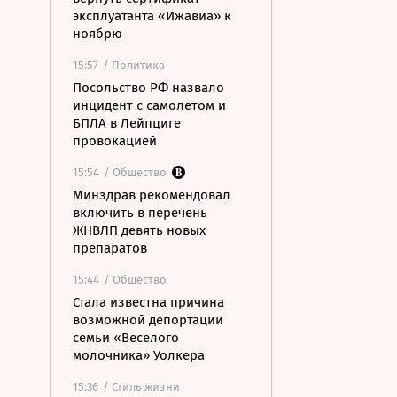
эксплуатанта «Ижавиа» к
ноябрю
15:57
/ Политика
Посольство РФ назвало
инцидент с самолетом и
БПЛА в Лейпциге
провокацией
15:54
/ Общество
Минздрав рекомендовал
включить в перечень
ЖНВЛП девять новых
препаратов
15:44
/ Общество
Стала известна причина
возможной депортации
семьи «Веселого
молочника» Уолкера
15:36
/ Стиль жизни