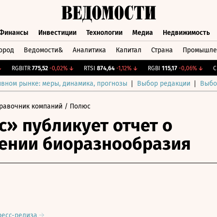
Финансы
Инвестиции
Технологии
Медиа
Недвижимость
ород
Ведомости&
Аналитика
Капитал
Страна
Промышле
а
Финансы
Инвестиции
Технологии
Медиа
Недвижимос
RGBITR
775,52
-0,02%
↓
RTSI
874,64
-1,12%
↓
RGBI
115,17
-0,06%
↓
CNY 
ивном рынке: меры, динамика, прогнозы
Выбор редакции
Выбо
равочник компаний
/ Полюс
» публикует отчет о
ении биоразнообразия
ресс-релиза