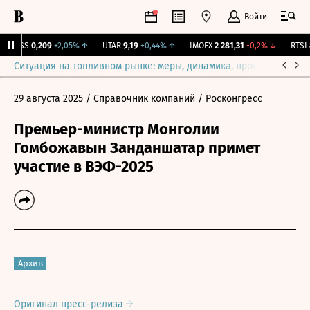
Войти
RGSS
0,209
+2,05%
↑
UTAR
9,19
+0,44%
↑
IMOEX
2 281,31
-0,2%
↓
RTSI
8
Ситуация на топливном рынке: меры, динамика, прогнозы
Выб
29 августа 2025
/ Справочник компаний
/ Росконгресс
Премьер-министр Монголии
Гомбожавын Занданшатар примет
участие в ВЭФ-2025
Архив
Оригинал пресс-релиза