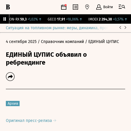
Войти
VEON-RX
59,3
+1,02%
↑
GECO
17,91
+18,06%
↑
IMOEX
2 294,38
+0,57%
↑
Ситуация на топливном рынке: меры, динамика, прогнозы
Выб
4 сентября 2025
/ Справочник компаний
/ ЕДИНЫЙ ЦУПИС
ЕДИНЫЙ ЦУПИС объявил о
ребрендинге
Архив
Оригинал пресс-релиза