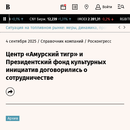
Войти
115,3
+0,1%
↑
CNY Бирж.
12,239
+1,31%
↑
IMOEX
2 281,31
-0,2%
↓
RGBITR
Ситуация на топливном рынке: меры, динамика, прогнозы
Выб
4 сентября 2025
/ Справочник компаний
/ Росконгресс
Центр «Амурский тигр» и
Президентский фонд культурных
инициатив договорились о
сотрудничестве
Архив