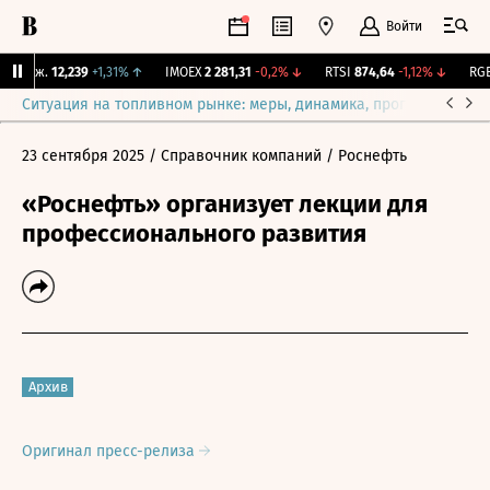
Войти
 Бирж.
12,239
+1,31%
↑
IMOEX
2 281,31
-0,2%
↓
RTSI
874,64
-1,12%
↓
RGBI
Ситуация на топливном рынке: меры, динамика, прогнозы
Выб
23 сентября 2025
/ Справочник компаний
/ Роснефть
«Роснефть» организует лекции для
профессионального развития
Архив
Оригинал пресс-релиза