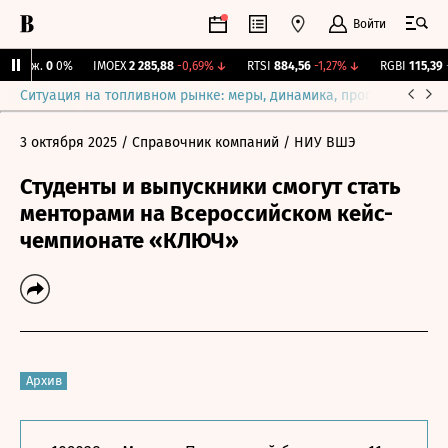
Войти
 Бирж.
0
0%
IMOEX
2 285,88
-0,69%
↓
RTSI
884,56
-1,27%
↓
RGBI
115,39
+0
Ситуация на топливном рынке: меры, динамика, прогнозы
Выб
3 октября 2025
/ Справочник компаний
/ НИУ ВШЭ
Студенты и выпускники смогут стать
менторами на Всероссийском кейс-
чемпионате «КЛЮЧ»
Архив