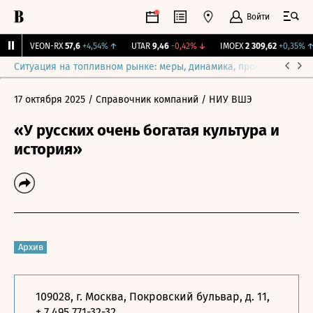
Войти
↑
VEON-RX
57,6
+4,54%
↑
UTAR
9,46
-0,42%
↓
IMOEX
2 309,62
+0,35%
↑
Ситуация на топливном рынке: меры, динамика, прогнозы
Выб
17 октября 2025
/ Справочник компаний
/ НИУ ВШЭ
«У русских очень богатая культура и
история»
Архив
109028, г. Москва, Покровский бульвар, д. 11,
+ 7 495 771-32-32