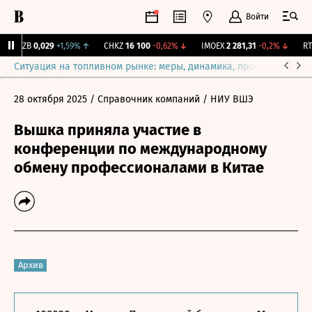
Войти
KUZB
0,029
+1,59%
↑
CHKZ
16 100
-0,62%
↓
IMOEX
2 281,31
-0,2%
↓
RTS
Ситуация на топливном рынке: меры, динамика, прогнозы
Выб
28 октября 2025
/ Справочник компаний
/ НИУ ВШЭ
Вышка приняла участие в
конференции по международному
обмену профессионалами в Китае
Архив