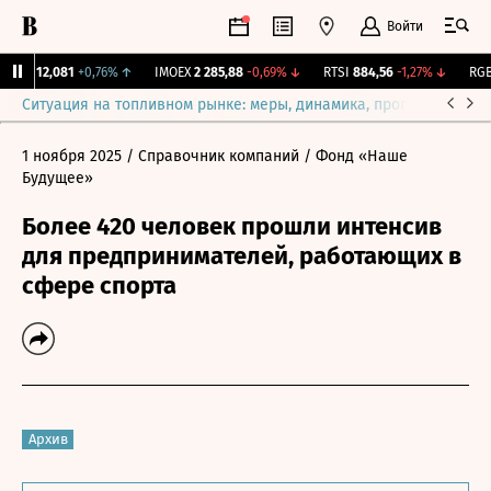
Войти
рж.
12,081
+0,76%
↑
IMOEX
2 285,88
-0,69%
↓
RTSI
884,56
-1,27%
↓
RGBI
Ситуация на топливном рынке: меры, динамика, прогнозы
Выб
1 ноября 2025
/ Справочник компаний
/ Фонд «Наше
Будущее»
Более 420 человек прошли интенсив
для предпринимателей, работающих в
сфере спорта
Архив