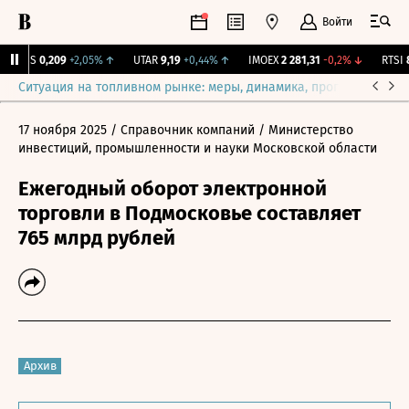
Войти
RGSS
0,209
+2,05%
↑
UTAR
9,19
+0,44%
↑
IMOEX
2 281,31
-0,2%
↓
RTSI
87
Ситуация на топливном рынке: меры, динамика, прогнозы
Выб
17 ноября 2025
/ Справочник компаний
/ Министерство
инвестиций, промышленности и науки Московской области
Ежегодный оборот электронной
торговли в Подмосковье составляет
765 млрд рублей
Архив