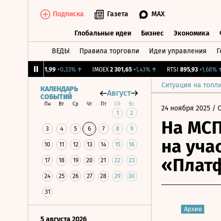
Подписка
Газета
MAX
Глобальные идеи
Бизнес
Экономика
ВЕДЫ
Правила торговли
Идеи управления
Г
Глобальные идеи
Бизнес
Экономик
CNY Бирж.
11,99
+0,33%
↑
IMOEX
2 301,65
+1,43%
↑
RTSI
895,93
+1,68%
↑
Ситуация на топл
КАЛЕНДАРЬ
Август
СОБЫТИЙ
Пн
Вт
Ср
Чт
Пт
Сб
Вс
24 ноября 2025
/ 
1
2
На МСП
3
4
5
6
7
8
9
на уча
10
11
12
13
14
15
16
«Плат
17
18
19
20
21
22
23
24
25
26
27
28
29
30
31
Архив
5 августа 2026