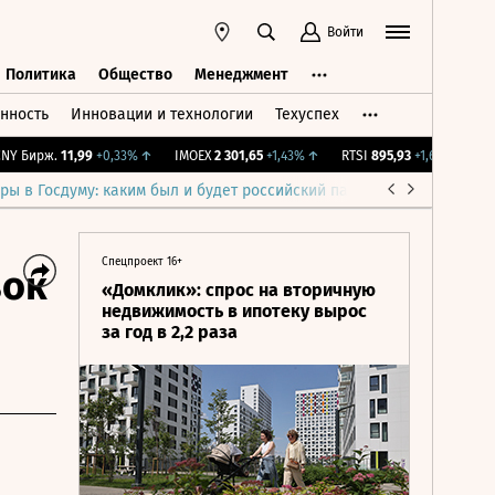
Войти
Политика
Общество
Менеджмент
нность
Инновации и технологии
Техуспех
ть
Политика
Общество
Менеджмент
Бирж.
11,99
+0,33%
↑
IMOEX
2 301,65
+1,43%
↑
RTSI
895,93
+1,68%
↑
RGB
ры в Госдуму: каким был и будет российский парламент
Война н
Спецпроект 16+
вок
«Домклик»: спрос на вторичную
недвижимость в ипотеку вырос
за год в 2,2 раза