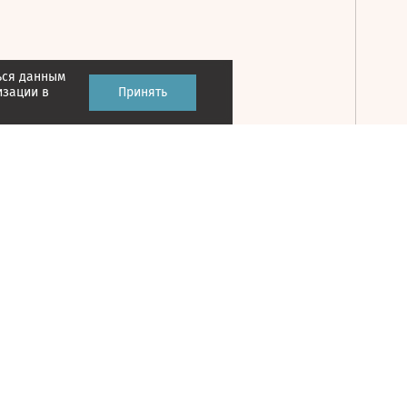
ься данным
Принять
изации в