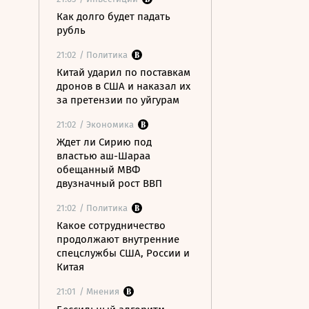
Как долго будет падать
рубль
21:02
/ Политика
Китай ударил по поставкам
дронов в США и наказал их
за претензии по уйгурам
21:02
/ Экономика
Ждет ли Сирию под
властью аш-Шараа
обещанный МВФ
двузначный рост ВВП
21:02
/ Политика
Какое сотрудничество
продолжают внутренние
спецслужбы США, России и
Китая
21:01
/ Мнения