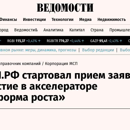
Финансы
Инвестиции
Технологии
Медиа
Недвижимость
ород
Ведомости&
Аналитика
Капитал
Страна
Промышле
а
Финансы
Инвестиции
Технологии
Медиа
Недвижимос
RGBI
115,37
+0,43%
↑
RGBITR
776,27
+0,44%
↑
GAZP
95,41
+2,43%
↑
CNY 
ивном рынке: меры, динамика, прогнозы
Выбор редакции
Выбо
Справочник компаний
/ Корпорация МСП
.РФ стартовал прием зая
стие в акселераторе
форма роста»