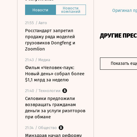
Новости
Новости
Оригинал п
компаний
21:55
/ Авто
Росстандарт запретил
ДРУГИЕ ПРЕ
продажу ряда моделей
грузовиков Dongfeng и
Zoomlion
21:43
/ Медиа
Показать ещ
Фильм «Человек-паук:
Новый день» собрал более
$1,1 млрд за неделю
21:40
/ Технологии
Силовики предложили
возвращать гражданам
деньги за услуги риэлторов
при обмане
21:34
/ Общество
Минздрав начал реформу