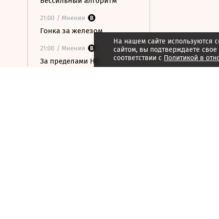
Бессильный алгоритм
21:00
/ Мнения
Гонка за железом
На нашем сайте используются c
21:00
/ Мнения
сайтом, вы подтверждаете свое
соответствии с
Политикой в отн
За пределами HR
20:59
/ Общество
В ООН предупредили о
риске роста числа
голодающих из-за
феномена Эль-Ниньо
20:34
/
Страна
Мужчина погиб при атаке
беспилотника на частный
дом в Курской области
20:14
/ Политика
Захарова обвинила
Макрона в призывах к
терактам против мирных