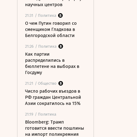
научных центров
21:31
/ Политика
О чем Путин говорил со
сменщиком Гладкова в
Белгородской области
21:26
/ Политика
Как партии
распределились в
бюллетене на выборах в
Госдуму
21:21
/ Общество
Число рабочих въездов в
РФ граждан Центральной
Азии сократилось на 15%
21:19
/ Политика
Bloomberg: Трамп
готовится ввести пошлины
на импорт поликремния