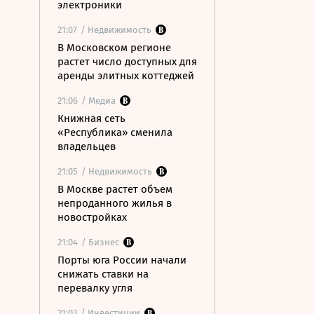
электроники
21:07
/ Недвижимость
В Московском регионе
растет число доступных для
аренды элитных коттеджей
21:06
/ Медиа
Книжная сеть
«Республика» сменила
владельцев
21:05
/ Недвижимость
В Москве растет объем
непроданного жилья в
новостройках
21:04
/ Бизнес
Порты юга России начали
снижать ставки на
перевалку угля
21:03
/ Инвестиции