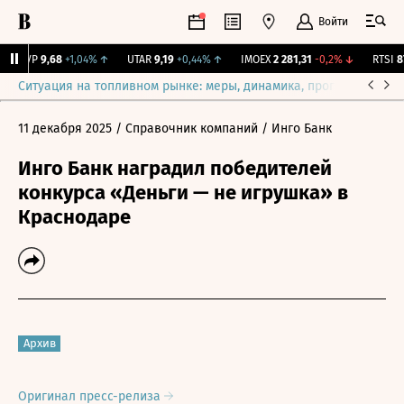
Войти
BISVP
9,68
+1,04%
↑
UTAR
9,19
+0,44%
↑
IMOEX
2 281,31
-0,2%
↓
RTSI
874
Ситуация на топливном рынке: меры, динамика, прогнозы
Выб
11 декабря 2025
/ Справочник компаний
/ Инго Банк
Инго Банк наградил победителей
конкурса «Деньги — не игрушка» в
Краснодаре
Архив
Оригинал пресс-релиза