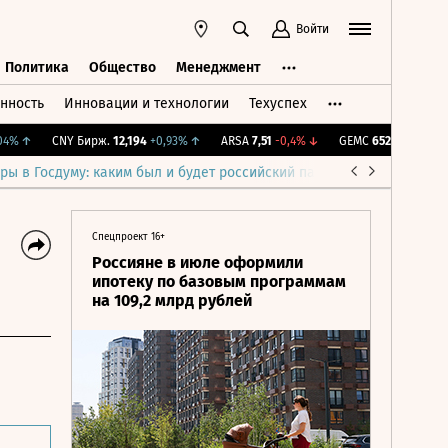
Войти
Политика
Общество
Менеджмент
нность
Инновации и технологии
Техуспех
ть
Политика
Общество
Менеджмент
↑
CNY Бирж.
12,194
+0,93%
↑
ARSA
7,51
-0,4%
↓
GEMC
652,1
-2,85%
↓
ры в Госдуму: каким был и будет российский парламент
Война н
Спецпроект 16+
Россияне в июле оформили
ипотеку по базовым программам
на 109,2 млрд рублей