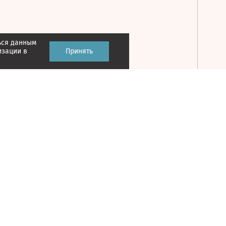
ься данным
Принять
изации в