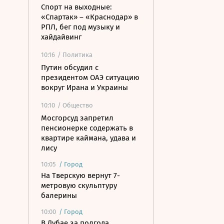
Спорт на выходные:
«Спартак» – «Краснодар» в
РПЛ, бег под музыку и
хайдайвинг
10:16
/ Политика
Путин обсудил с
президентом ОАЭ ситуацию
вокруг Ирана и Украины
10:10
/ Общество
Мосгорсуд запретил
пенсионерке содержать в
квартире каймана, удава и
лису
10:05
/
Город
На Тверскую вернут 7-
метровую скульптуру
балерины
10:00
/
Город
В Дубае за полгода