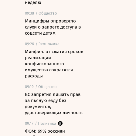
неделю
09:38
/ Общество
Минцифры опровергло
слухи о запрете доступа в
соцсети детям
09:26
/ Экономика
Минфин: от сжатия сроков
реализации
конфискованного
имущества сократятся
расходы
09:19
/ Общество
ВС запретил лишать прав
за пьяную езду без
документов,
удостоверяющих личность
09:17
/ Политика
ФОМ: 69% россиян