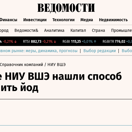
Финансы
Инвестиции
Технологии
Медиа
Недвижимость
ород
Ведомости&
Аналитика
Капитал
Страна
Промышле
а
Финансы
Инвестиции
Технологии
Медиа
Недвижимос
0,21%
↓
RTSI
882,73
-0,21%
↓
RGBI
115,25
+0,01%
↑
RGBITR
776,02
+0,04%
ивном рынке: меры, динамика, прогнозы
Выбор редакции
Выбо
Справочник компаний
/ НИУ ВШЭ
 НИУ ВШЭ нашли способ
ить йод