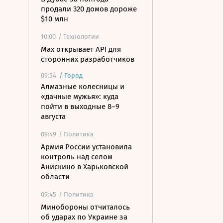
продали 320 домов дороже
$10 млн
10:00
/ Технологии
Mах открывает API для
сторонних разработчиков
09:54
/
Город
Алмазные колесницы и
«дачные мужья»: куда
пойти в выходные 8–9
августа
09:49
/ Политика
Армия России установила
контроль над селом
Анискино в Харьковской
области
09:45
/ Политика
Минобороны отчиталось
об ударах по Украине за