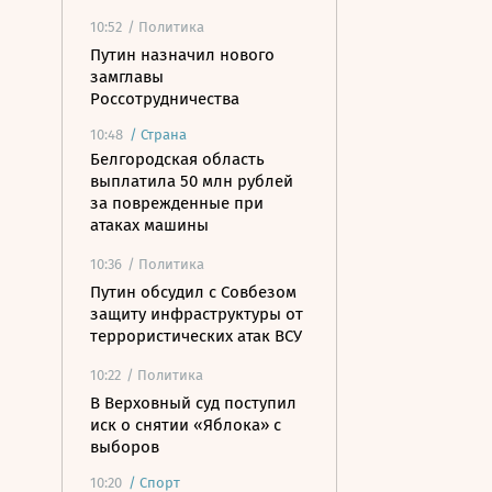
10:52
/ Политика
Путин назначил нового
замглавы
Россотрудничества
10:48
/
Страна
Белгородская область
выплатила 50 млн рублей
за поврежденные при
атаках машины
10:36
/ Политика
Путин обсудил с Совбезом
защиту инфраструктуры от
террористических атак ВСУ
10:22
/ Политика
В Верховный суд поступил
иск о снятии «Яблока» с
выборов
10:20
/
Спорт