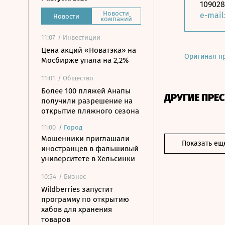
109028
Новости
e-mail
Новости
компаний
11:07
/ Инвестиции
Цена акций «Новатэка» на
Оригинал п
Мосбирже упала на 2,2%
11:01
/ Общество
Более 100 пляжей Анапы
ДРУГИЕ ПРЕ
получили разрешение на
открытие пляжного сезона
11:00
/
Город
Мошенники приглашали
Показать ещ
иностранцев в фальшивый
университете в Хельсинки
10:54
/ Бизнес
Wildberries запустит
программу по открытию
хабов для хранения
товаров