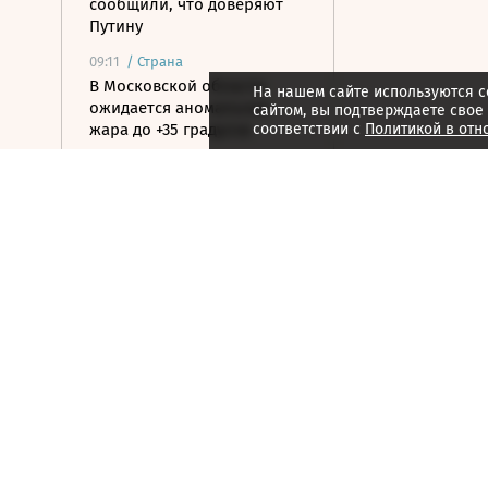
сообщили, что доверяют
Путину
09:11
/
Страна
В Московской области
На нашем сайте используются c
ожидается аномальная
сайтом, вы подтверждаете свое
жара до +35 градусов
соответствии с
Политикой в отн
09:04
/ Инвестиции
Рынок акций пытается
закрепиться выше уровня
2300 по индексу Мосбиржи
09:00
/
Город
В режиме обновления: как
в Москве масштабируется
программа КРТ
08:55
/ Общество
Слепакову грозит до двух
лет тюрьмы за уклонение
от обязанностей иноагента