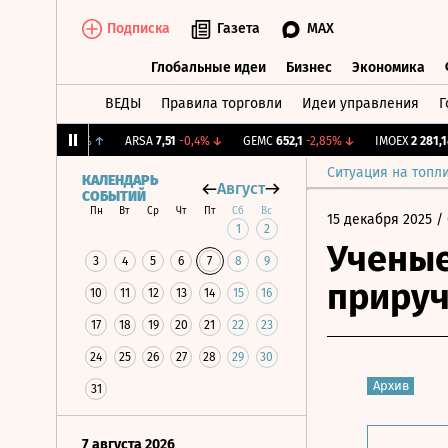
Подписка
Газета
MAX
Глобальные идеи
Бизнес
Экономика
ВЕДЫ
Правила торговли
Идеи управления
Г
Глобальные идеи
Бизнес
Экономик
12,194
+0,93%
↑
ARSA
7,51
-0,4%
↓
GEMC
652,1
-2,85%
↓
IMOEX
2 281,14
-
Ситуация на топл
КАЛЕНДАРЬ
Август
СОБЫТИЙ
Пн
Вт
Ср
Чт
Пт
Сб
Вс
15 декабря 2025
/ 
1
2
Ученые
3
4
5
6
7
8
9
прируч
10
11
12
13
14
15
16
17
18
19
20
21
22
23
24
25
26
27
28
29
30
Архив
31
7 августа 2026