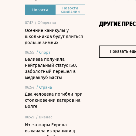
Новости
Новости
компаний
ДРУГИЕ ПРЕ
07:12
/ Общество
Осенние каникулы у
школьников будут длиться
дольше зимних
Показать ещ
06:55
/
Спорт
Валиева получила
нейтральный статус ISU,
Заболотный перешел в
медиаклуб Басты
06:54
/
Страна
Два человека погибли при
столкновении катеров на
Волге
06:45
/ Бизнес
Из-за жары Европа
выкачала из хранилищ