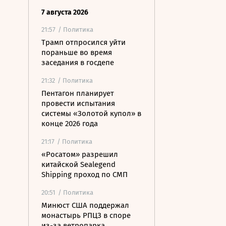
7 августа 2026
21:57
/ Политика
Трамп отпросился уйти
пораньше во время
заседания в госдепе
21:32
/ Политика
Пентагон планирует
провести испытания
системы «Золотой купол» в
конце 2026 года
21:17
/ Политика
«Росатом» разрешил
китайской Sealegend
Shipping проход по СМП
20:51
/ Политика
Минюст США поддержал
монастырь РПЦЗ в споре
из-за ветропарка