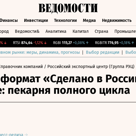
Финансы
Инвестиции
Технологии
Медиа
Недвижимость
ород
Ведомости&
Аналитика
Капитал
Страна
Промышле
а
Финансы
Инвестиции
Технологии
Медиа
Недвижимос
↓
RTSI
874,64
-1,12%
↓
RGBI
115,27
+0,08%
↑
RGBITR
776,95
+0,18%
↑
ивном рынке: меры, динамика, прогнозы
Выбор редакции
Выбо
Справочник компаний
/ Российский экспортный центр (Группа РЭЦ)
формат «Сделано в Росси
е: пекарня полного цикла
ресс-релиза