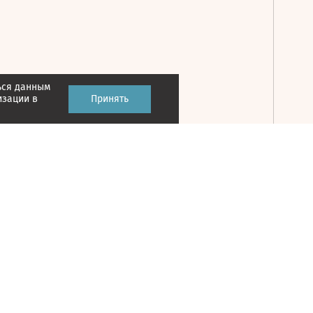
ься данным
Принять
изации в