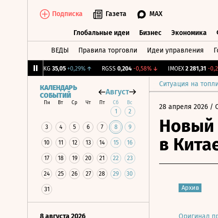
Подписка
Газета
MAX
Глобальные идеи
Бизнес
Экономика
ВЕДЫ
Правила торговли
Идеи управления
Г
Глобальные идеи
Бизнес
Экономик
1,31%
↑
YAKG
35,05
+0,29%
↑
RGSS
0,204
-0,58%
↓
IMOEX
2 281,31
-0,2%
Ситуация на топл
КАЛЕНДАРЬ
Август
СОБЫТИЙ
Пн
Вт
Ср
Чт
Пт
Сб
Вс
28 апреля 2026
/ 
1
2
Новый 
3
4
5
6
7
8
9
в Кита
10
11
12
13
14
15
16
17
18
19
20
21
22
23
24
25
26
27
28
29
30
Архив
31
8 августа 2026
Оригинал п