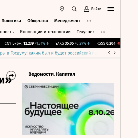
Войти
Политика
Общество
Менеджмент
нность
Инновации и технологии
Техуспех
ть
Политика
Общество
Менеджмент
CNY Бирж.
12,239
+1,31%
↑
YAKG
35,05
+0,29%
↑
RGSS
0,204
-0,58%
↓
IM
ры в Госдуму: каким был и будет российский парламент
Война н
Ведомости. Капитал
и»