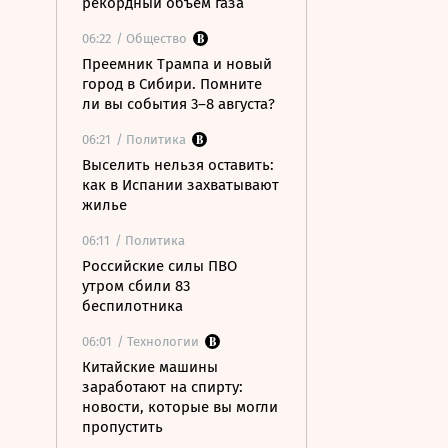
рекордный объем газа
06:22
/ Общество
Преемник Трампа и новый
город в Сибири. Помните
ли вы события 3–8 августа?
06:21
/ Политика
Выселить нельзя оставить:
как в Испании захватывают
жилье
06:11
/ Политика
Российские силы ПВО
утром сбили 83
беспилотника
06:01
/ Технологии
Китайские машины
заработают на спирту:
новости, которые вы могли
пропустить