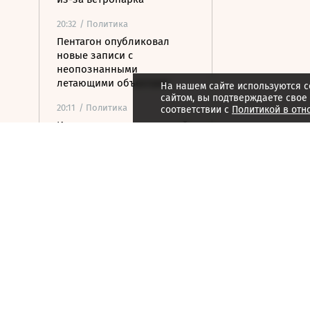
20:32
/ Политика
Пентагон опубликовал
новые записи с
неопознанными
летающими объектами
На нашем сайте используются c
сайтом, вы подтверждаете свое
20:11
/ Политика
соответствии с
Политикой в отн
Испания ввела временный
контроль для
путешественников из
Италии
20:02
/ Недвижимость
Замглавы Минстроя
сравнил качество
недвижимости в США и
России
19:55
/ Финансы
Wildberries включила атаки
беспилотников в