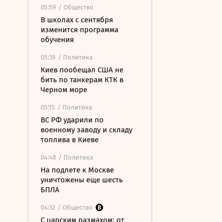
05:59
/ Общество
В школах с сентября
изменится программа
обучения
05:39
/ Политика
Киев пообещал США не
бить по танкерам КТК в
Черном море
05:15
/ Политика
ВС РФ ударили по
военному заводу и складу
топлива в Киеве
04:48
/ Политика
На подлете к Москве
уничтожены еще шесть
БПЛА
04:32
/ Общество
С царским размахом: от