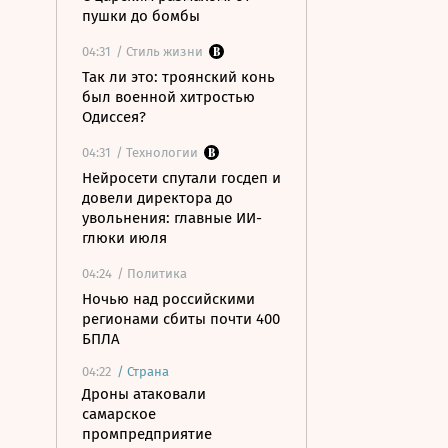
пушки до бомбы
04:31
/ Стиль жизни
Так ли это: троянский конь
был военной хитростью
Одиссея?
04:31
/ Технологии
Нейросети спутали госдеп и
довели директора до
увольнения: главные ИИ-
глюки июля
04:24
/ Политика
Ночью над российскими
регионами сбиты почти 400
БПЛА
04:22
/
Страна
Дроны атаковали
самарское
промпредприятие