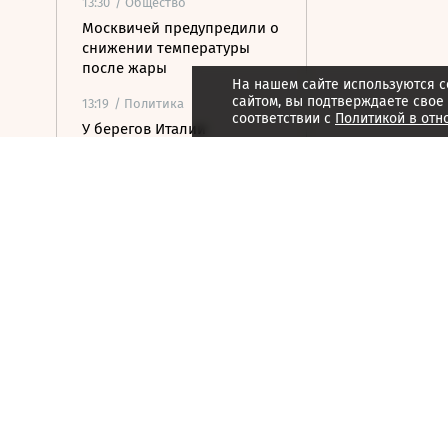
13:30
/ Общество
Москвичей предупредили о
снижении температуры
после жары
На нашем сайте используются c
сайтом, вы подтверждаете свое
13:19
/ Политика
соответствии с
Политикой в отн
У берегов Италии
обнаружили корабль
времен Древнего Рима с
амфорами на борту
13:13
/
ESG
Грибы, включая мухоморы,
становятся пищей оленей
Камчатки перед зимой
13:07
/ Политика
Силы ПВО сбили 19
летевших на Москву БПЛА
13:05
/ Политика
Сооснователь Wikipedia
назвал платформу