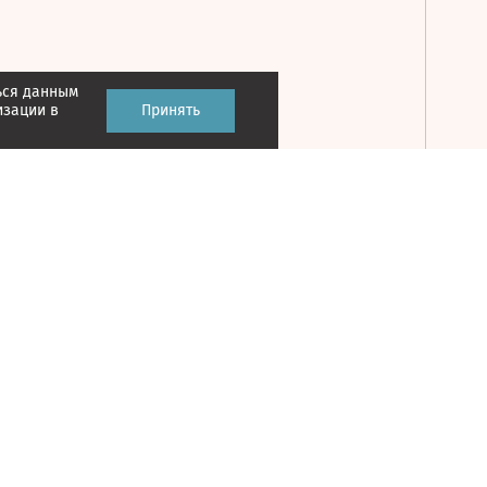
ься данным
Принять
изации в