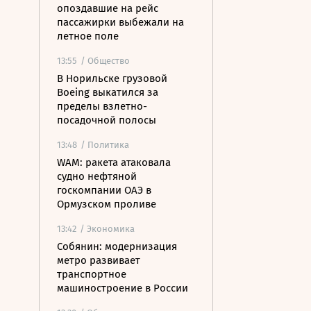
опоздавшие на рейс
пассажирки выбежали на
летное поле
13:55
/ Общество
В Норильске грузовой
Boeing выкатился за
пределы взлетно-
посадочной полосы
13:48
/ Политика
WAM: ракета атаковала
судно нефтяной
госкомпании ОАЭ в
Ормузском проливе
13:42
/ Экономика
Собянин: модернизация
метро развивает
транспортное
машиностроение в России