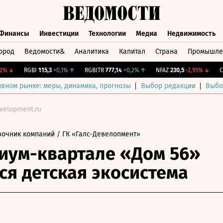
Финансы
Инвестиции
Технологии
Медиа
Недвижимость
ород
Ведомости&
Аналитика
Капитал
Страна
Промышле
а
Финансы
Инвестиции
Технологии
Медиа
Недвижимос
↓
RGBI
115,3
+0,1%
↑
RGBITR
777,14
+0,2%
↑
NFAZ
230,5
-2,95%
↓
CNY 
ивном рынке: меры, динамика, прогнозы
Выбор редакции
Выбо
velopment.ru
вочник компаний
/ ГК «Галс-Девелопмент»
иум-квартале «Дом 56»
ся детская экосистема