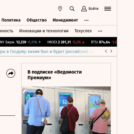
Войти
Политика
Общество
Менеджмент
нность
Инновации и технологии
Техуспех
ть
Политика
Общество
Менеджмент
Бирж.
12,239
+1,31%
↑
IMOEX
2 281,31
-0,2%
↓
RTSI
874,64
-1,12%
↓
RGBI
ры в Госдуму: каким был и будет российский парламент
Война н
В подписке «Ведомости
Премиум»