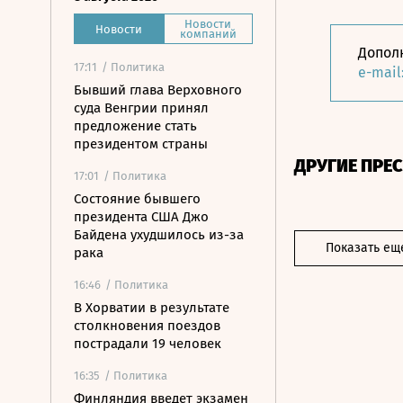
Новости
Новости
компаний
Допол
17:11
/ Политика
e-mail
Бывший глава Верховного
суда Венгрии принял
предложение стать
президентом страны
ДРУГИЕ ПРЕ
17:01
/ Политика
Состояние бывшего
президента США Джо
Байдена ухудшилось из-за
Показать ещ
рака
16:46
/ Политика
В Хорватии в результате
столкновения поездов
пострадали 19 человек
16:35
/ Политика
Финляндия введет экзамен