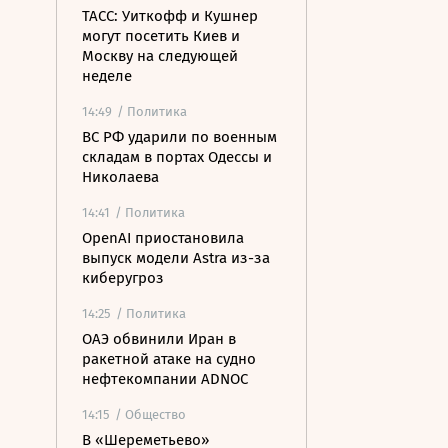
ТАСС: Уиткофф и Кушнер
могут посетить Киев и
Москву на следующей
неделе
14:49
/ Политика
ВС РФ ударили по военным
складам в портах Одессы и
Николаева
14:41
/ Политика
OpenAI приостановила
выпуск модели Astra из-за
киберугроз
14:25
/ Политика
ОАЭ обвинили Иран в
ракетной атаке на судно
нефтекомпании ADNOC
14:15
/ Общество
В «Шереметьево»