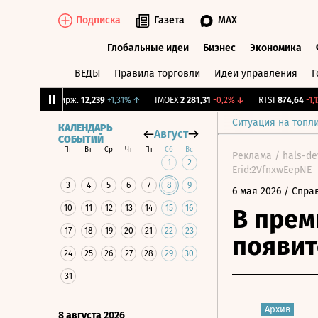
Подписка
Газета
MAX
Глобальные идеи
Бизнес
Экономика
ВЕДЫ
Правила торговли
Идеи управления
Г
Глобальные идеи
Бизнес
Экономик
↓
CNY Бирж.
12,239
+1,31%
↑
IMOEX
2 281,31
-0,2%
↓
RTSI
874,64
-1,12%
Ситуация на топл
КАЛЕНДАРЬ
Август
СОБЫТИЙ
Пн
Вт
Ср
Чт
Пт
Сб
Вс
Реклама / hals-de
1
2
Erid:2VfnxwEepNE
3
4
5
6
7
8
9
6 мая 2026
/ Спра
10
11
12
13
14
15
16
В прем
17
18
19
20
21
22
23
появит
24
25
26
27
28
29
30
31
Архив
8 августа 2026