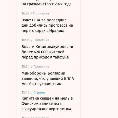
на гражданство с 2027 года
16:24
/ Политика
Вэнс: США за последние
дни добились прогресса на
переговорах с Ираном
16:06
/ Политика
Власти Китая эвакуировали
более 420 000 жителей
перед приходом тайфуна
15:54
/ Политика
Минобороны Болгарии
заявило, что упавший БПЛА
мог быть украинским
15:40
/
Страна
Капитана севшей на мель в
Финском заливе яхты
эвакуировали вертолетом