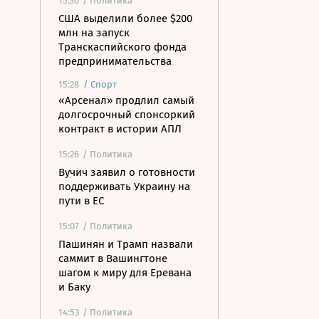
15:30
/ Политика
США выделили более $200
млн на запуск
Транскаспийского фонда
предпринимательства
15:28
/
Спорт
«Арсенал» продлил самый
долгосрочный спонсоркий
контракт в истории АПЛ
15:26
/ Политика
Вучич заявил о готовности
поддерживать Украину на
пути в ЕС
15:07
/ Политика
Пашинян и Трамп назвали
саммит в Вашингтоне
шагом к миру для Еревана
и Баку
14:53
/ Политика