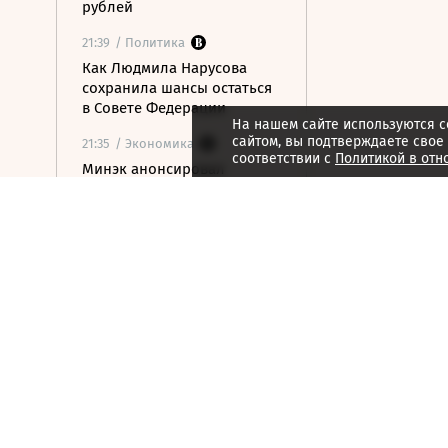
рублей
21:39
/ Политика
Как Людмила Нарусова
сохранила шансы остаться
в Совете Федерации
На нашем сайте используются c
сайтом, вы подтверждаете свое
21:35
/ Экономика
соответствии с
Политикой в отн
Минэк анонсировал
синхронизацию
законодательства об
электронной торговле в
ЕАЭС
21:34
/ Финансы
Суд Англии не дал Потанину
уклониться от вопросов
бывшей жены
21:30
/ Экономика
Число валютных
нарушений россиян по