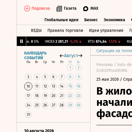
Подписка
Газета
MAX
Глобальные идеи
Бизнес
Экономика
ВЕДЫ
Правила торговли
Идеи управления
Г
Глобальные идеи
Бизнес
Экономик
↑
CNY Бирж.
0
0%
IMOEX
2 281,31
-0,2%
↓
RTSI
874,64
-1,12%
↓
RGBI
1
Ситуация на топл
КАЛЕНДАРЬ
Август
СОБЫТИЙ
Пн
Вт
Ср
Чт
Пт
Сб
Вс
Реклама / hals-de
1
2
Erid:2Vfnxx8h9t6
3
4
5
6
7
8
9
25 мая 2026
/ Спр
10
11
12
13
14
15
16
В жил
17
18
19
20
21
22
23
начали
24
25
26
27
28
29
30
фасад
31
10 августа 2026