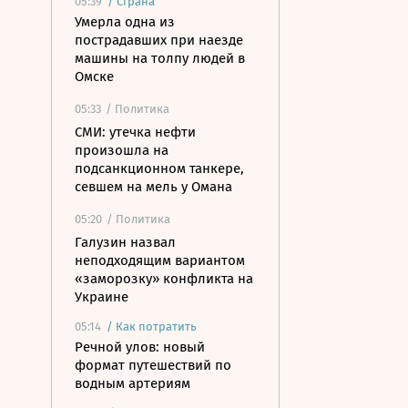
05:39
/
Страна
Умерла одна из
пострадавших при наезде
машины на толпу людей в
Омске
05:33
/ Политика
СМИ: утечка нефти
произошла на
подсанкционном танкере,
севшем на мель у Омана
05:20
/ Политика
Галузин назвал
неподходящим вариантом
«заморозку» конфликта на
Украине
05:14
/
Как потратить
Речной улов: новый
формат путешествий по
водным артериям