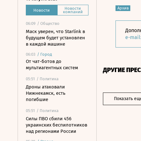
Архив
Новости
Новости
компаний
06:09
/ Общество
Допол
Маск уверен, что Starlink в
e-mail
будущем будет установлен
в каждой машине
06:03
/
Город
От чат-ботов до
мультиагентных систем
ДРУГИЕ ПРЕ
05:51
/ Политика
Дроны атаковали
Нижнекамск, есть
Показать ещ
погибшие
05:51
/ Политика
Силы ПВО сбили 456
украинских беспилотников
над регионами России