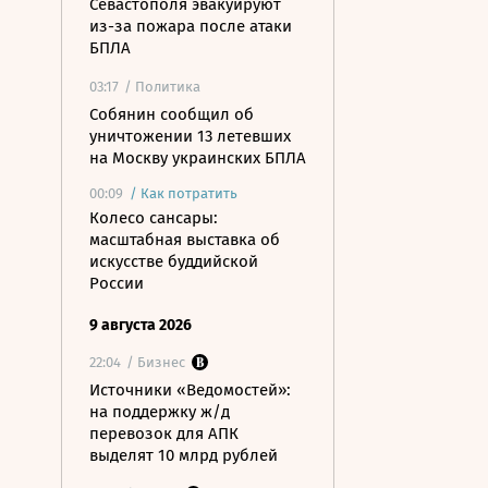
Севастополя эвакуируют
из-за пожара после атаки
БПЛА
03:17
/ Политика
Собянин сообщил об
уничтожении 13 летевших
на Москву украинских БПЛА
00:09
/
Как потратить
Колесо сансары:
масштабная выставка об
искусстве буддийской
России
9 августа 2026
22:04
/ Бизнес
Источники «Ведомостей»:
на поддержку ж/д
перевозок для АПК
выделят 10 млрд рублей