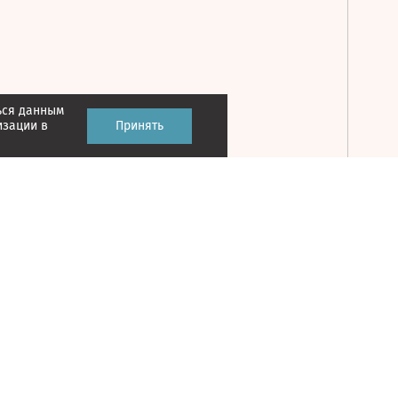
ься данным
Принять
изации в