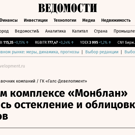
Финансы
Инвестиции
Технологии
Медиа
Недвижимость
ород
Ведомости&
Аналитика
Капитал
Страна
Промышле
а
Финансы
Инвестиции
Технологии
Медиа
Недвижимос
15,35
+0,15%
↑
RGBITR
777,47
+0,24%
↑
YDEX
3 995
+1,2%
↑
CNY Бирж.
0
ивном рынке: меры, динамика, прогнозы
Выбор редакции
Выбо
velopment.ru
авочник компаний
/ ГК «Галс-Девелопмент»
ом комплексе «Монблан»
сь остекление и облицов
ов