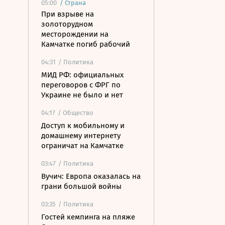
05:00
/
Страна
При взрыве на
золоторудном
месторождении на
Камчатке погиб рабочий
04:31
/ Политика
МИД РФ: официальных
переговоров с ФРГ по
Украине не было и нет
04:17
/ Общество
Доступ к мобильному и
домашнему интернету
ограничат на Камчатке
03:47
/ Политика
Вучич: Европа оказалась на
грани большой войны
03:35
/ Политика
Гостей кемпинга на пляже