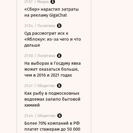
21:57
/ Медиа
«Сбер» нарастил затраты
на рекламу GigaChat
21:54
/ Политика
Суд рассмотрит иск к
«Яблоку»: из-за чего и что
дальше
21:50
/ Политика
На выборах в Госдуму явка
может оказаться больше,
чем в 2016 и 2021 годах
21:47
/ Общество
Как рыбу в подмосковных
водоемах залило бытовой
химией
21:44
/ Общество
Более 70% компаний в РФ
платят стажерам до 50 000