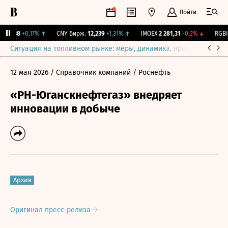
Войти
115,38
+0,17%
↑
CNY Бирж.
12,239
+1,31%
↑
IMOEX
2 281,31
-0,2%
↓
RGBIT
Ситуация на топливном рынке: меры, динамика, прогнозы
Выб
12 мая 2026
/ Справочник компаний
/ Роснефть
«РН-Юганскнефтегаз» внедряет
инновации в добыче
Архив
Оригинал пресс-релиза