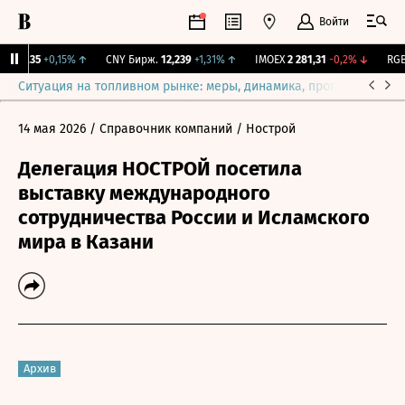
Войти
115,35
+0,15%
↑
CNY Бирж.
12,239
+1,31%
↑
IMOEX
2 281,31
-0,2%
↓
RGBI
Ситуация на топливном рынке: меры, динамика, прогнозы
Выб
14 мая 2026
/ Справочник компаний
/ Нострой
Делегация НОСТРОЙ посетила
выставку международного
сотрудничества России и Исламского
мира в Казани
Архив