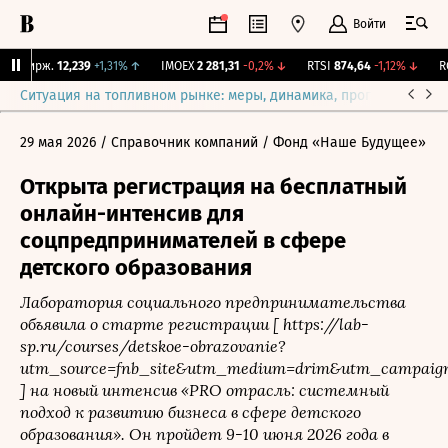
Войти
Y Бирж.
12,239
+1,31%
↑
IMOEX
2 281,31
-0,2%
↓
RTSI
874,64
-1,12%
↓
RGB
Ситуация на топливном рынке: меры, динамика, прогнозы
Выб
29 мая 2026
/ Справочник компаний
/ Фонд «Наше Будущее»
Открыта регистрация на бесплатный
онлайн-интенсив для
соцпредпринимателей в сфере
детского образования
Лаборатория социального предпринимательства
объявила о старте регистрации [ https://lab-
sp.ru/courses/detskoe-obrazovanie?
utm_source=fnb_site&utm_medium=drim&utm_campaign
] на новый интенсив «PRO отрасль: системный
подход к развитию бизнеса в сфере детского
образования». Он пройдет 9-10 июня 2026 года в