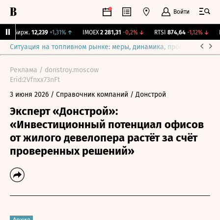
Войти
NY Бирж.
12,239
+1,31%
↑
IMOEX
2 281,31
-0,2%
↓
RTSI
874,64
-1,12%
↓
R
Ситуация на топливном рынке: меры, динамика, прогнозы
Выб
Реклама / donstroy.moscow
Erid:2Vfnxx73nFt
3 июня 2026
/ Справочник компаний
/ Донстрой
Эксперт «Донстрой»:
«Инвестиционный потенциал офисов
от жилого девелопера растёт за счёт
проверенных решений»
Архив