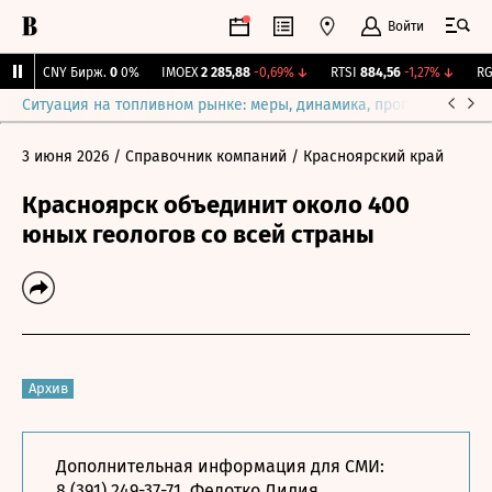
Войти
↑
CNY Бирж.
0
0%
IMOEX
2 285,88
-0,69%
↓
RTSI
884,56
-1,27%
↓
RGB
Ситуация на топливном рынке: меры, динамика, прогнозы
Выб
3 июня 2026
/ Справочник компаний
/ Красноярский край
Красноярск объединит около 400
юных геологов со всей страны
Архив
Дополнительная информация для СМИ:
8 (391) 249-37-71
, Федотко Лилия