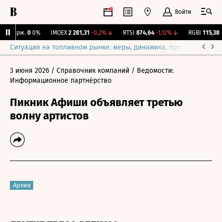
Войти
Y Бирж.
0
0%
IMOEX
2 281,31
-0,2%
↓
RTSI
874,64
-1,12%
↓
RGBI
115,38
+0
Ситуация на топливном рынке: меры, динамика, прогнозы
Выб
3 июня 2026
/ Справочник компаний
/ Ведомости:
Информационное партнёрство
Пикник Афиши объявляет третью
волну артистов
Архив